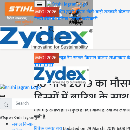
MFOI 2026
होम
ख़बरें
मौसम
खेती-बाड़ी
सरकारी योजना
गैलरी
वीडियो
मासिक पत्रिका
डायरेक्टरी
हिंदी
MFOI 2026
न्यूज़ रैप
सफल किसान
बाजार
साक्षात्कार
क
Home
मौसम
30 मार्च 2019 का मौसम 
हिस्सों में बारिश के स
मार्च माह समाप्त होने में कुछ ही दिन बाकी है. रबी की ल
चुकी है.
#Top on Krishi Jagran
सफल किसान
विवेक कुमार राय
Updated on 29 March, 2019 6:08 