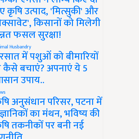
ए कृषि उत्पाद, 'मित्सुकी' और
नेक्सावेट', किसानों को मिलेगी
न्नत फसल सुरक्षा!
imal Husbandry
रसात में पशुओं को बीमारियों
े कैसे बचाएं? अपनाएं ये 5
सान उपाय..
ws
ृषि अनुसंधान परिसर, पटना में
ैज्ञानिकों का मंथन, भविष्य की
ृषि तकनीकों पर बनी नई
णनीति