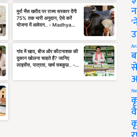
न
'
उ
An
ब
स
आ
Ne
क
व
क
र