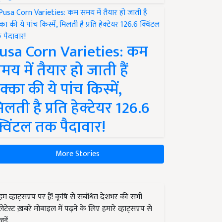
usa Corn Varieties: कम
मय में तैयार हो जाती हैं
क्का की ये पांच किस्में,
िलती है प्रति हेक्टेयर 126.6
्विंटल तक पैदावार!
More Stories
हम व्हाट्सएप पर हैं! कृषि से संबंधित देशभर की सभी
लेटेस्ट ख़बरें मोबाइल में पढ़ने के लिए हमारे व्हाट्सएप से
जुड़ें.