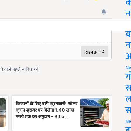
क
न
Li
ब
न
आ
Ne
ग
स
ल
स
Ne
इ