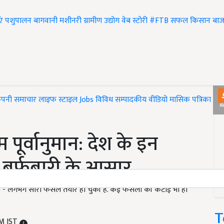
एं
पशुपालन
बागवानी
मशीनरी
ग्रामीण उद्योग
वेब स्टोरी
#FTB
सफल किसान
बाज
ंपनी समाचार
लाइफ स्टाइल
Jobs
विविध
सम्पादकीय
वीडियो
मासिक पत्रिका
#T
पूर्वानुमान: देश के इन
ाथ बर्फबारी के आसार
गभग - लगभग सारी फसलें तैयार हो चुकी है. कई फसलों की कटाई भी हो
T
PM IST