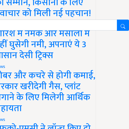
ा सम्मान, किसानों के लिए
वाचार को मिली नई पहचान!
festyle
ारिश में नमक और मसालों में
हीं घुसेगी नमी, अपनाएं ये 3
सान देसी ट्रिक्स
ws
ोबर और कचरे से होगी कमाई,
रकार खरीदेगी गैस, प्लांट
गाने के लिए मिलेगी आर्थिक
हायता
ws
फको-एमसी ने लॉन्च किए दो