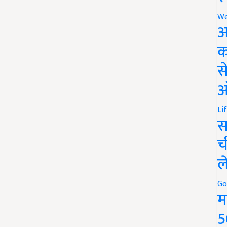
We
अ
क
स
ऑ
Li
स
च
ल
Go
म
5