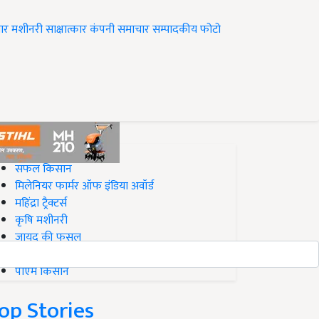
ार
मशीनरी
साक्षात्कार
कंपनी समाचार
सम्पादकीय
फोटो
op on Krishi Jagran
सफल किसान
मिलेनियर फार्मर ऑफ इंडिया अवॉर्ड
महिंद्रा ट्रैक्टर्स
कृषि मशीनरी
जायद की फसल
बिज़नेस आइडियाज
पीएम किसान
op Stories