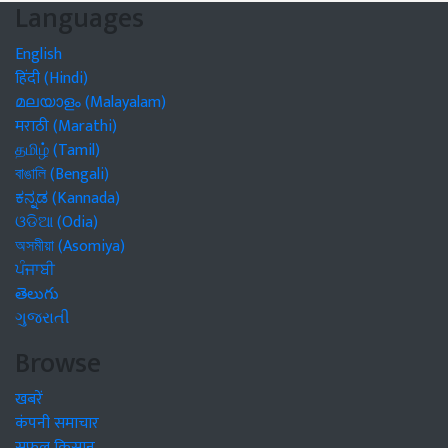
Languages
English
हिंदी (Hindi)
മലയാളം (Malayalam)
मराठी (Marathi)
தமிழ் (Tamil)
বাঙালি (Bengali)
ಕನ್ನಡ (Kannada)
ଓଡିଆ (Odia)
অসমীয়া (Asomiya)
ਪੰਜਾਬੀ
తెలుగు
ગુજરાતી
Browse
खबरें
कंपनी समाचार
सफल किसान