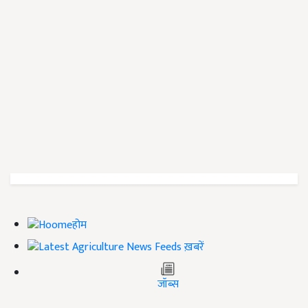
होम
ख़बरें
जॉब्स