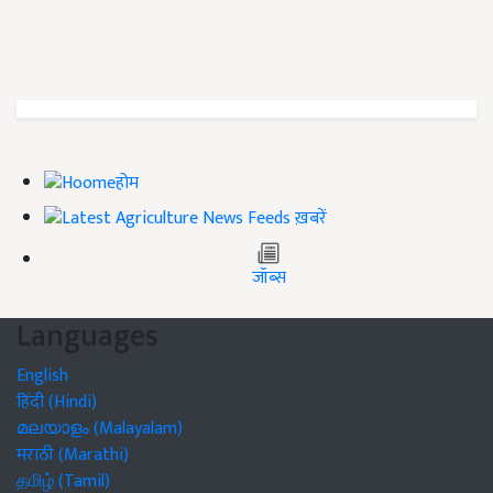
होम
ख़बरें
जॉब्स
Languages
English
हिंदी (Hindi)
മലയാളം (Malayalam)
मराठी (Marathi)
தமிழ் (Tamil)