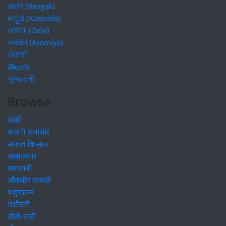
বাঙালি (Bengali)
ಕನ್ನಡ (Kannada)
ଓଡିଆ (Odia)
অসমীয়া (Asomiya)
ਪੰਜਾਬੀ
తెలుగు
ગુજરાતી
Browse
खबरें
कंपनी समाचार
सफल किसान
साक्षात्कार
बागवानी
औषधीय फसलें
पशुपालन
मशीनरी
खेती-बाड़ी