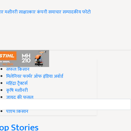
ार
मशीनरी
साक्षात्कार
कंपनी समाचार
सम्पादकीय
फोटो
op on Krishi Jagran
सफल किसान
मिलेनियर फार्मर ऑफ इंडिया अवॉर्ड
महिंद्रा ट्रैक्टर्स
कृषि मशीनरी
जायद की फसल
बिज़नेस आइडियाज
पीएम किसान
op Stories