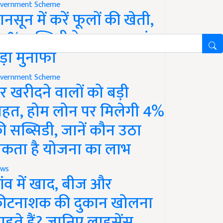
vernment Scheme
ानसून में करें फूलों की खेती,
0% सब्सिडी के साथ कमाएं
ड़ा मुनाफा
vernment Scheme
र खरीदने वालों को बड़ी
ाहत, होम लोन पर मिलेगी 4%
ी सब्सिडी, जानें कौन उठा
कता है योजना का लाभ
ws
ांव में खाद, बीज और
ीटनाशक की दुकान खोलना
ाहते हैं? जानिए लाइसेंस,