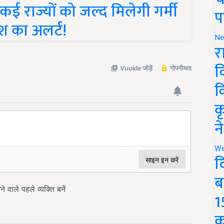
प
श का अलर्ट!
Ne
र
व
क
क
न
We
द
ब
1
क