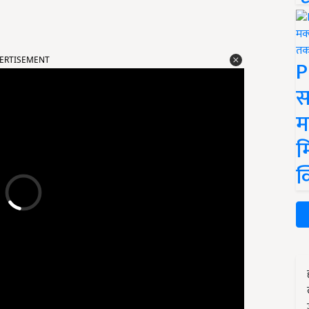
ERTISEMENT
P
स
म
म
क