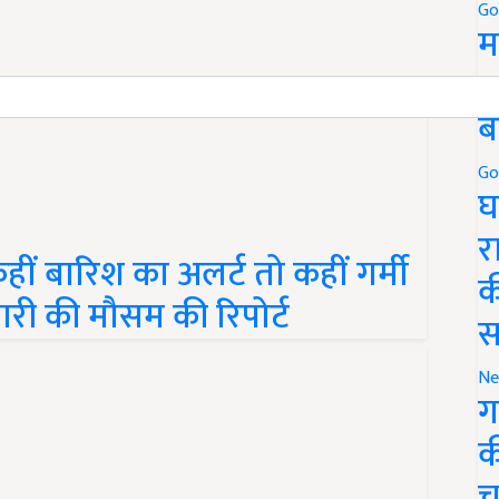
Go
म
5
ब
Go
घ
 बारिश का अलर्ट तो कहीं गर्मी
र
ारी की मौसम की रिपोर्ट
क
स
Ne
ग
क
च
 राज्यों को जल्द मिलेगी गर्मी