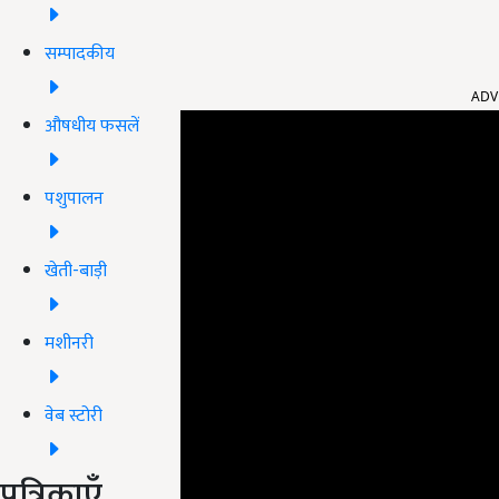
सम्पादकीय
ADV
औषधीय फसलें
पशुपालन
खेती-बाड़ी
मशीनरी
वेब स्टोरी
पत्रिकाएँ