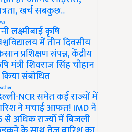
ात्रता, खर्च सबकुछ..
ws
ानी लक्ष्मीबाई कृषि
िश्वविद्यालय में तीन दिवसीय
िसान प्रशिक्षण संपन्न, केंद्रीय
ृषि मंत्री शिवराज सिंह चौहान
े किया संबोधित
ather
िल्ली-NCR समेत कई राज्यों में
ारिश ने मचाई आफत! IMD ने
5 से अधिक राज्यों में बिजली
ड़कने के साथ तेज बारिश का