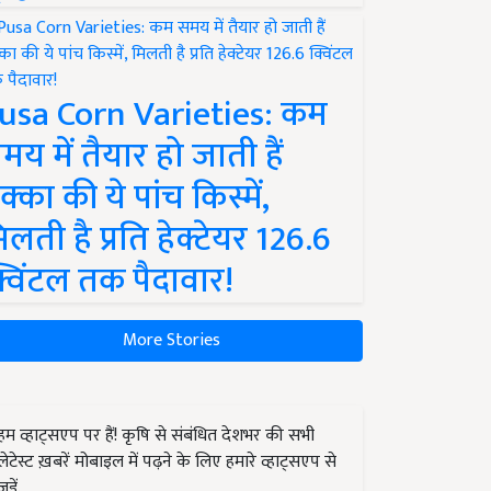
usa Corn Varieties: कम
मय में तैयार हो जाती हैं
क्का की ये पांच किस्में,
िलती है प्रति हेक्टेयर 126.6
्विंटल तक पैदावार!
More Stories
हम व्हाट्सएप पर हैं! कृषि से संबंधित देशभर की सभी
लेटेस्ट ख़बरें मोबाइल में पढ़ने के लिए हमारे व्हाट्सएप से
जुड़ें.