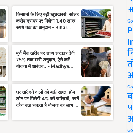
अ
Go
P
I
न
त
अ
Go
ब
प
अ
Go