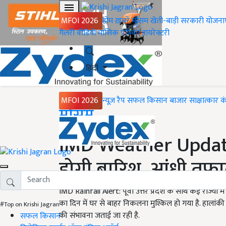
MFOI 2026
होम
ख़बरें
मौसम
खेती-बाड़ी
सरकारी योजना
गैलरी
वीडियो
मासिक पत्रिका
डायरेक्टरी
हिंदी
MFOI 2026
न्यूज़ रैप
सफल किसान
बाजार
साक्षात्कार
क
Home
मौसम
IMD Weather Update: 
होगी बारिश, आंधी तूफा
IMD Rainfall Alert: पूर्वी उत्तर प्रदेश के साथ कई राज्यों
का दिन में घर से बाहर निकलना मुश्किल हो गया है. हालांकी
#Top on Krishi Jagran
की संभावना जताई जा रही है.
सफल किसान