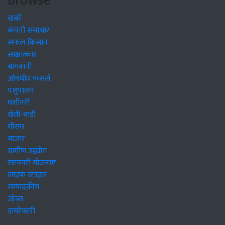
Browse
खबरें
कंपनी समाचार
सफल किसान
साक्षात्कार
बागवानी
औषधीय फसलें
पशुपालन
मशीनरी
खेती-बाड़ी
मौसम
बाजार
ग्रामीण उद्द्योग
सरकारी योजनाएं
लाइफ स्टाइल
सम्पादकीय
जॉब्स
डायरेक्टरी