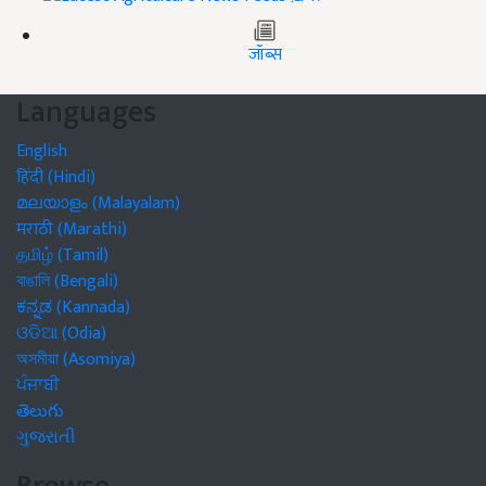
जॉब्स
Languages
English
हिंदी (Hindi)
മലയാളം (Malayalam)
मराठी (Marathi)
தமிழ் (Tamil)
বাঙালি (Bengali)
ಕನ್ನಡ (Kannada)
ଓଡିଆ (Odia)
অসমীয়া (Asomiya)
ਪੰਜਾਬੀ
తెలుగు
ગુજરાતી