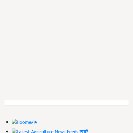
होम
ख़बरें