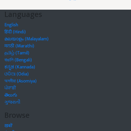
Languages
English
हिंदी (Hindi)
മലയാളം (Malayalam)
मराठी (Marathi)
தமிழ் (Tamil)
বাঙালি (Bengali)
ಕನ್ನಡ (Kannada)
ଓଡିଆ (Odia)
অসমীয়া (Asomiya)
ਪੰਜਾਬੀ
తెలుగు
ગુજરાતી
Browse
खबरें