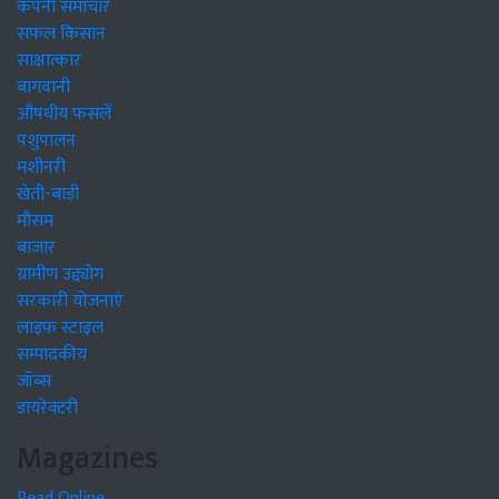
कंपनी समाचार
सफल किसान
साक्षात्कार
बागवानी
औषधीय फसलें
पशुपालन
मशीनरी
खेती-बाड़ी
मौसम
बाजार
ग्रामीण उद्द्योग
सरकारी योजनाएं
लाइफ स्टाइल
सम्पादकीय
जॉब्स
डायरेक्टरी
Magazines
Read Online