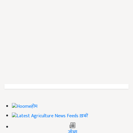
होम
ख़बरें
जॉब्स