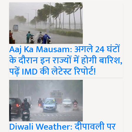
Aaj Ka Mausam: अगले 24 घंटों
के दौरान इन राज्यों में होगी बारिश,
पढ़ें IMD की लेटेस्ट रिपोर्ट!
Diwali Weather: दीपावली पर