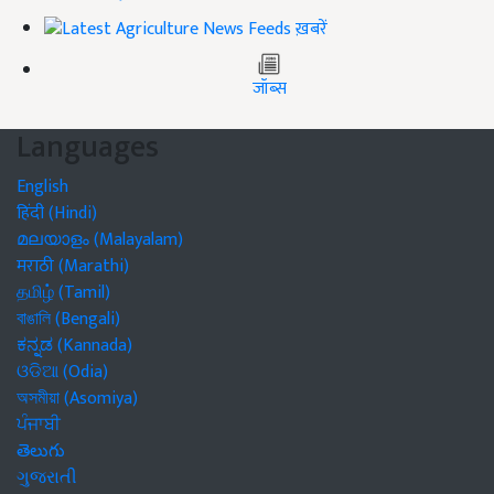
ख़बरें
जॉब्स
Languages
English
हिंदी (Hindi)
മലയാളം (Malayalam)
मराठी (Marathi)
தமிழ் (Tamil)
বাঙালি (Bengali)
ಕನ್ನಡ (Kannada)
ଓଡିଆ (Odia)
অসমীয়া (Asomiya)
ਪੰਜਾਬੀ
తెలుగు
ગુજરાતી