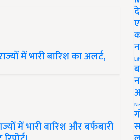
द
ए
क
न
ाज्यों में भारी बारिश का अलर्ट,
Li
ब
न
आ
Ne
ग
ज्यों में भारी बारिश और बर्फबारी
स
 रिपोर्ट!
ल