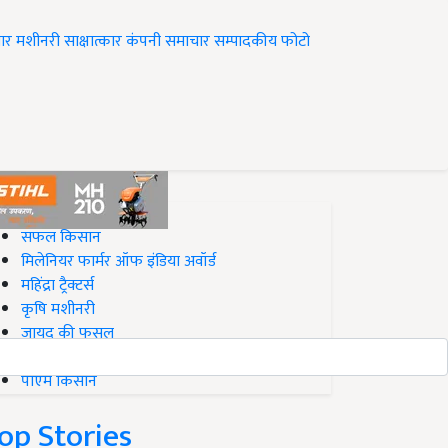
ार
मशीनरी
साक्षात्कार
कंपनी समाचार
सम्पादकीय
फोटो
op on Krishi Jagran
सफल किसान
मिलेनियर फार्मर ऑफ इंडिया अवॉर्ड
महिंद्रा ट्रैक्टर्स
कृषि मशीनरी
जायद की फसल
बिज़नेस आइडियाज
पीएम किसान
op Stories