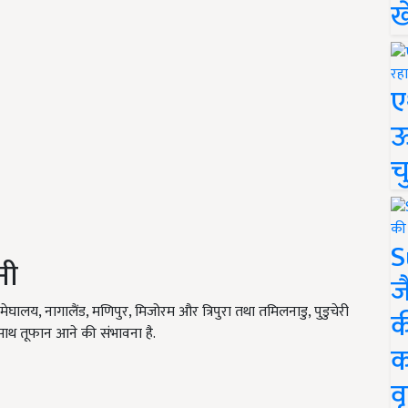
ख
ए
ऊ
च
S
नी
ज
य, नागालैंड, मणिपुर, मिजोरम और त्रिपुरा तथा तमिलनाडु, पुडुचेरी
क
थ तूफान आने की संभावना है.
क
वृ