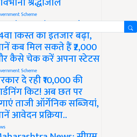
ावभीनी श्रद्धांजलि
vernment Scheme
M Kisan Yojana Update:
4वीं किस्त का इंतजार बढ़ा,
ानें कब मिल सकते हैं ₹2,000
र कैसे चेक करें अपना स्टेटस
vernment Scheme
रकार दे रही ₹10,000 की
ार्डनिंग किट! अब छत पर
गाएं ताजी ऑर्गेनिक सब्जियां,
ानें आवेदन प्रक्रिया..
ws
aharashtra News: सीएम