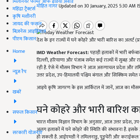
मिलेनियर फार्मर ऑफ इंडिया अवॉर्ड
मोहित नागर
Updated on 30 January, 2025 5:30 AM 
महिंद्रा ट्रैक्टर्स
कृषि मशीनरी
जायद की फसल
बिज़नेस आइडियाज
पीएम किसान
देश के इन राज्यों में घने कोहरे और भारी बारिश का अलर्ट (प
Home
IMD Weather Forecast:
पहाड़ी इलाकों में भारी बर्फबा
दिल्ली, हरियाणा और पंजाब समेत कई राज्यों में सुबह और 
रही है. ऐसे में मौसम विभाग ने आज अरुणाचल प्रदेश और तमि
न्यूज़ रैप
उत्तर प्रदेश, उप-हिमालयी पश्चिम बंगाल और सिक्किम समेत क
आइये कृषि जागरण के इस आर्किटल में जानें, आज का मौसम 
खबरें
घने कोहरे और भारी बारिश का
सफल किसान
भारत मौसम विज्ञान विभाग के अनुसार, आज उत्तर प्रदेश,
अलग इलाकों में घने कोहरे की स्थिति की संभावना है. इसके
सरकारी योजनाएं
हो सकती है. आईएमडी ने तमिलनाडु, पुडुचेरी और कराईकल क