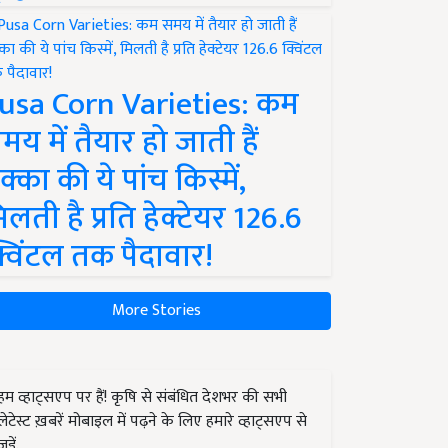
usa Corn Varieties: कम
मय में तैयार हो जाती हैं
क्का की ये पांच किस्में,
िलती है प्रति हेक्टेयर 126.6
्विंटल तक पैदावार!
More Stories
हम व्हाट्सएप पर हैं! कृषि से संबंधित देशभर की सभी
लेटेस्ट ख़बरें मोबाइल में पढ़ने के लिए हमारे व्हाट्सएप से
जुड़ें.