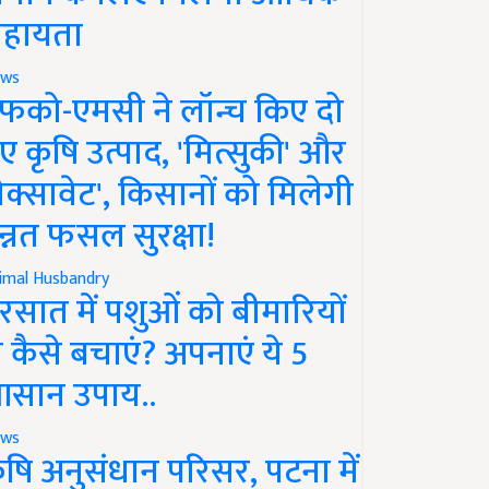
हायता
ws
फको-एमसी ने लॉन्च किए दो
ए कृषि उत्पाद, 'मित्सुकी' और
नेक्सावेट', किसानों को मिलेगी
न्नत फसल सुरक्षा!
imal Husbandry
रसात में पशुओं को बीमारियों
े कैसे बचाएं? अपनाएं ये 5
सान उपाय..
ws
ृषि अनुसंधान परिसर, पटना में