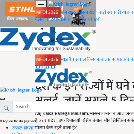
MFOI 2026
होम
ख़बरें
मौसम
खेती-बाड़ी
सरकारी योजना
गैलरी
वीडियो
मासिक पत्रिका
डायरेक्टरी
हिंदी
MFOI 2026
न्यूज़ रैप
सफल किसान
बाजार
साक्षात्कार
क
Home
मौसम
देश के इन राज्यों में घ
अलर्ट, जानें अगले 5 द
Aaj Kaisa Rahega Mausam: मौसम विभाग ने आज अरुणाचल
है. उत्तर प्रदेश, उप-हिमालयी पश्चिम बंगाल और सिक्किम सम
#Top on Krishi Jagran
मौसम कैसे रहने वाला है?
सफल किसान