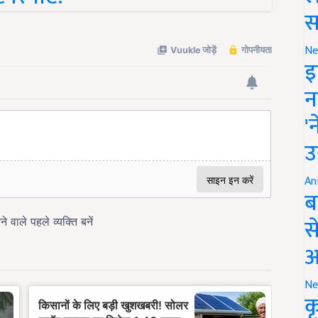
स
Ne
इ
न
'
उ
An
ब
स
आ
Ne
क