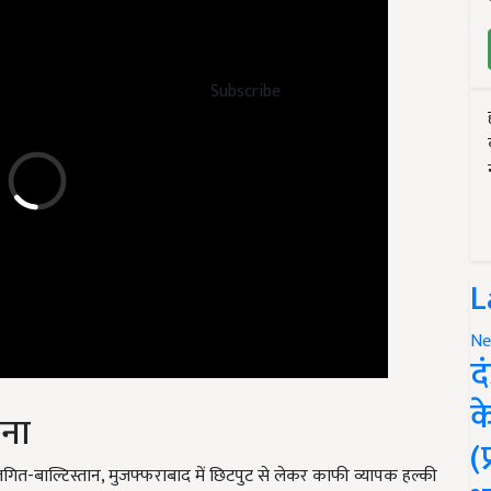
Subscribe
L
Ne
द
वना
क
(
गित-बाल्टिस्तान, मुजफ्फराबाद में छिटपुट से लेकर काफी व्यापक हल्की
्रदेश में छिटपुट से लेकर छिटपुट वर्षा/बर्फबारी हो सकती है. विभाग ने