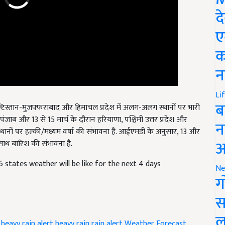
द
ए
क
न
Li
टिस्तान-मुजफ्फराबाद और हिमाचल प्रदेश में अलग-अलग स्थानों पर भारी
ब
 पंजाब और 13 से 15 मार्च के दौरान हरियाणा, पश्चिमी उत्तर प्रदेश और
स्थानों पर हल्की/मध्यम वर्षा की संभावना है. आईएमडी के अनुसार, 13 और
न
े साथ बारिश की संभावना है.
आ
6 states weather will be like for the next 4 days
Ne
ग
स
heavy rain alert
heavy rain
rain alert
Weather Forecast
ल
ther Update