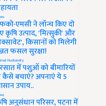
हायता
ws
फको-एमसी ने लॉन्च किए दो
ए कृषि उत्पाद, 'मित्सुकी' और
नेक्सावेट', किसानों को मिलेगी
न्नत फसल सुरक्षा!
imal Husbandry
रसात में पशुओं को बीमारियों
े कैसे बचाएं? अपनाएं ये 5
सान उपाय..
ws
ृषि अनुसंधान परिसर, पटना में