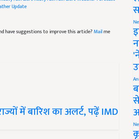
स
Ne
e and have suggestions to improve this article?
Mail
me
इ
न
'
उ
An
ब
स
ज्यों में बारिश का अलर्ट, पढ़ें IMD
आ
Ne
क