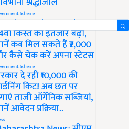
ावभीनी श्रद्धांजलि
vernment Scheme
M Kisan Yojana Update:
4वीं किस्त का इंतजार बढ़ा,
ानें कब मिल सकते हैं ₹2,000
र कैसे चेक करें अपना स्टेटस
vernment Scheme
रकार दे रही ₹10,000 की
ार्डनिंग किट! अब छत पर
गाएं ताजी ऑर्गेनिक सब्जियां,
ानें आवेदन प्रक्रिया..
ws
aharashtra News: सीएम