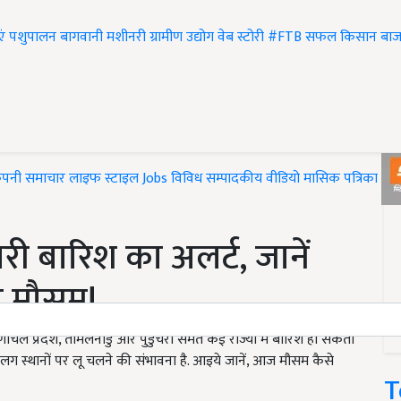
एं
पशुपालन
बागवानी
मशीनरी
ग्रामीण उद्योग
वेब स्टोरी
#FTB
सफल किसान
बाज
ंपनी समाचार
लाइफ स्टाइल
Jobs
विविध
सम्पादकीय
वीडियो
मासिक पत्रिका
#T
भारी बारिश का अलर्ट, जानें
ा मौसम!
 प्रदेश, तमिलनाडु और पुडुचेरी समेत कई राज्यों में बारिश हो सकती
अलग स्थानों पर लू चलने की संभावना है. आइये जानें, आज मौसम कैसे
T