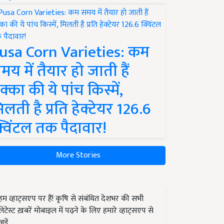
usa Corn Varieties: कम
मय में तैयार हो जाती हैं
क्का की ये पांच किस्में,
िलती है प्रति हेक्टेयर 126.6
्विंटल तक पैदावार!
More Stories
हम व्हाट्सएप पर हैं! कृषि से संबंधित देशभर की सभी
लेटेस्ट ख़बरें मोबाइल में पढ़ने के लिए हमारे व्हाट्सएप से
जुड़ें.