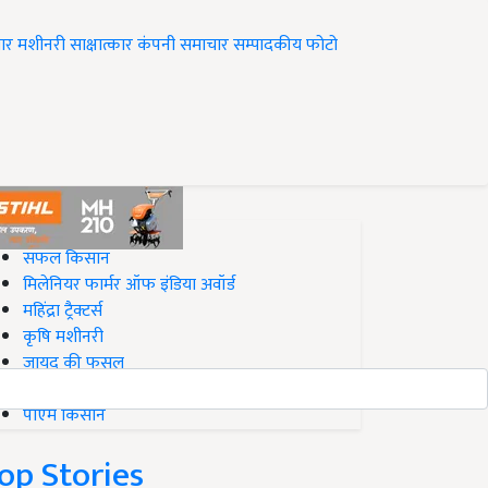
ार
मशीनरी
साक्षात्कार
कंपनी समाचार
सम्पादकीय
फोटो
op on Krishi Jagran
सफल किसान
मिलेनियर फार्मर ऑफ इंडिया अवॉर्ड
महिंद्रा ट्रैक्टर्स
कृषि मशीनरी
जायद की फसल
बिज़नेस आइडियाज
पीएम किसान
op Stories