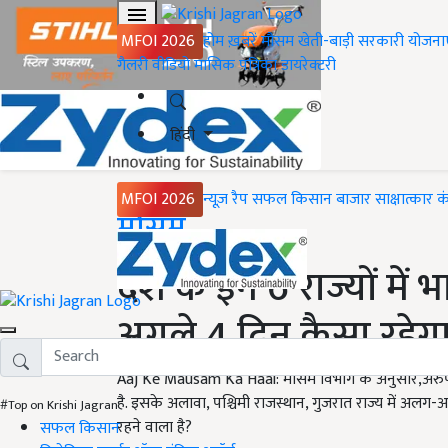
MFOI 2026
होम
ख़बरें
मौसम
खेती-बाड़ी
सरकारी योजना
गैलरी
वीडियो
मासिक पत्रिका
डायरेक्टरी
हिंदी
MFOI 2026
न्यूज़ रैप
सफल किसान
बाजार
साक्षात्कार
क
Home
मौसम
देश के इन 6 राज्यों में 
अगले 4 दिन कैसा रहेग
Aaj Ke Mausam Ka Haal: मौसम विभाग के अनुसार,अरुणाचल
है. इसके अलावा, पश्चिमी राजस्थान, गुजरात राज्य में अलग-
#Top on Krishi Jagran
रहने वाला है?
सफल किसान