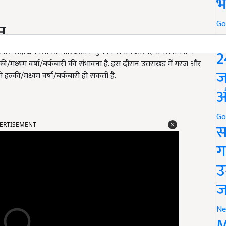
भ
Go
म
P
श्मीर-लद्दाख-गिलगित-बाल्टिस्तान-मुजफ्फराबाद और हिमाचल प्रदेश में
2
/मध्यम वर्षा/बर्फबारी की संभावना है. इस दौरान उत्तराखंड में गरज और
ज
 हल्की/मध्यम वर्षा/बर्फबारी हो सकती है.
औ
ERTISEMENT
Go
स
ग
उ
ज
Ne
M