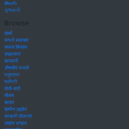
తెలుగు
ગુજરાતી
Browse
खबरें
कंपनी समाचार
सफल किसान
साक्षात्कार
बागवानी
औषधीय फसलें
पशुपालन
मशीनरी
खेती-बाड़ी
मौसम
बाजार
ग्रामीण उद्द्योग
सरकारी योजनाएं
लाइफ स्टाइल