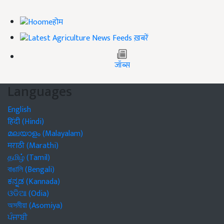
होम
ख़बरें
जॉब्स
Languages
English
हिंदी (Hindi)
മലയാളം (Malayalam)
मराठी (Marathi)
தமிழ் (Tamil)
বাঙালি (Bengali)
ಕನ್ನಡ (Kannada)
ଓଡିଆ (Odia)
অসমীয়া (Asomiya)
ਪੰਜਾਬੀ