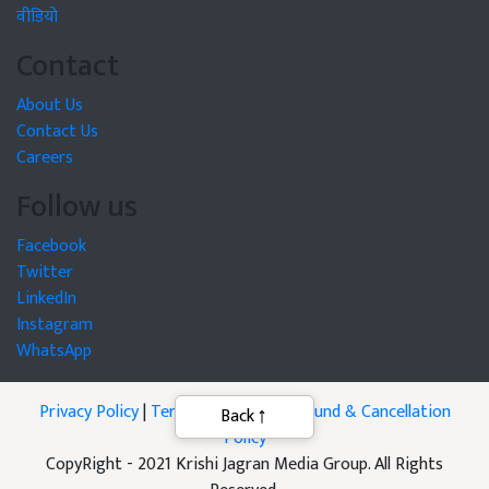
वीडियो
Contact
About Us
Contact Us
Careers
Follow us
Facebook
Twitter
LinkedIn
Instagram
WhatsApp
Privacy Policy
|
Terms of Service
|
Refund & Cancellation
Back
Policy
CopyRight - 2021 Krishi Jagran Media Group. All Rights