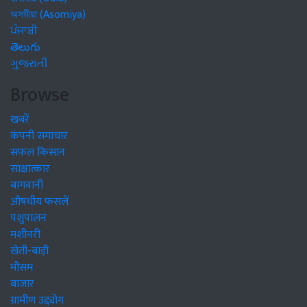
অসমীয়া (Asomiya)
ਪੰਜਾਬੀ
తెలుగు
ગુજરાતી
Browse
खबरें
कंपनी समाचार
सफल किसान
साक्षात्कार
बागवानी
औषधीय फसलें
पशुपालन
मशीनरी
खेती-बाड़ी
मौसम
बाजार
ग्रामीण उद्द्योग