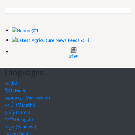
होम
ख़बरें
जॉब्स
Languages
English
हिंदी (Hindi)
മലയാളം (Malayalam)
मराठी (Marathi)
தமிழ் (Tamil)
বাঙালি (Bengali)
ಕನ್ನಡ (Kannada)
ଓଡିଆ (Odia)