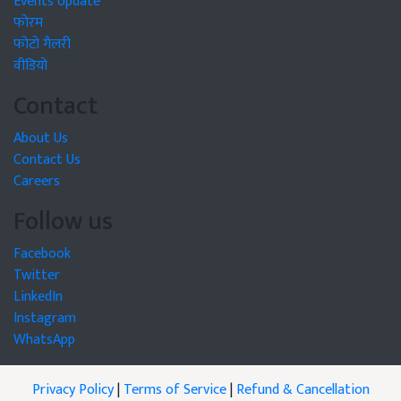
Events Update
फोरम
फोटो गैलरी
वीडियो
Contact
About Us
Contact Us
Careers
Follow us
Facebook
Twitter
LinkedIn
Instagram
WhatsApp
Privacy Policy
|
Terms of Service
|
Refund & Cancellation