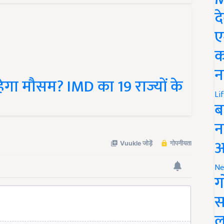
द
ए
क
ेगा मौसम? IMD का 19 राज्यों के
न
Li
ब
न
आ
Ne
ग
स
ल