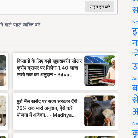
स
Ne
इ
न
'
उ
An
ब
स
आ
Ne
क