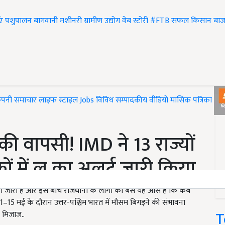
एं
पशुपालन
बागवानी
मशीनरी
ग्रामीण उद्योग
वेब स्टोरी
#FTB
सफल किसान
बाज
ंपनी समाचार
लाइफ स्टाइल
Jobs
विविध
सम्पादकीय
वीडियो
मासिक पत्रिका
#T
की वापसी! IMD ने 13 राज्यों
 में लू का अलर्ट जारी किया
 जारी है और इस बीच राजधानी के लोगों को बस यह आस है कि कब
15 मई के दौरान उत्तर-पश्चिम भारत में मौसम बिगड़ने की संभावना
T
 मिजाज..