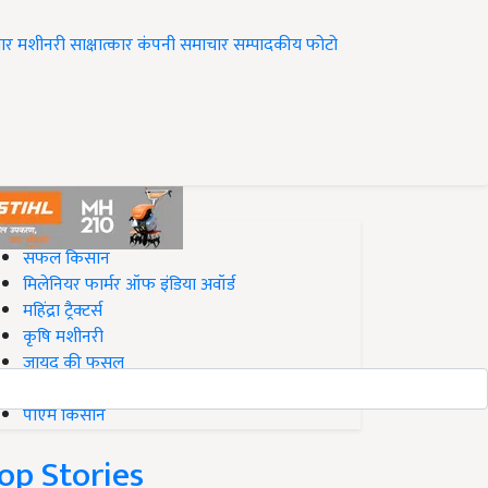
ार
मशीनरी
साक्षात्कार
कंपनी समाचार
सम्पादकीय
फोटो
op on Krishi Jagran
सफल किसान
मिलेनियर फार्मर ऑफ इंडिया अवॉर्ड
महिंद्रा ट्रैक्टर्स
कृषि मशीनरी
जायद की फसल
बिज़नेस आइडियाज
पीएम किसान
op Stories