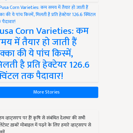
usa Corn Varieties: कम
मय में तैयार हो जाती हैं
क्का की ये पांच किस्में,
िलती है प्रति हेक्टेयर 126.6
्विंटल तक पैदावार!
More Stories
हम व्हाट्सएप पर हैं! कृषि से संबंधित देशभर की सभी
लेटेस्ट ख़बरें मोबाइल में पढ़ने के लिए हमारे व्हाट्सएप से
जुड़ें.