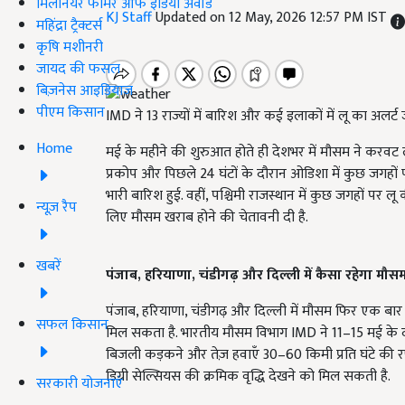
मिलेनियर फार्मर ऑफ इंडिया अवॉर्ड
KJ Staff
Updated on 12 May, 2026 12:57 PM IST
महिंद्रा ट्रैक्टर्स
कृषि मशीनरी
जायद की फसल
बिज़नेस आइडियाज
पीएम किसान
IMD ने 13 राज्यों में बारिश और कई इलाकों में लू का अल
Home
मई के महीने की शुरुआत होते ही देशभर में मौसम ने करवट ल
प्रकोप और पिछले 24 घंटों के दौरान ओडिशा में कुछ जगहों
भारी बारिश हुई. वहीं, पश्चिमी राजस्थान में कुछ जगहों पर 
न्यूज़ रैप
लिए मौसम खराब होने की चेतावनी दी है.
खबरें
पंजाब, हरियाणा, चंडीगढ़ और दिल्ली में कैसा रहेगा मौस
पंजाब, हरियाणा, चंडीगढ़ और दिल्ली में मौसम फिर एक बार
सफल किसान
मिल सकता है. भारतीय मौसम विभाग IMD ने 11–15 मई के द
बिजली कड़कने और तेज़ हवाएँ 30–60 किमी प्रति घंटे की 
डिग्री सेल्सियस की क्रमिक वृद्धि देखने को मिल सकती है.
सरकारी योजनाएं