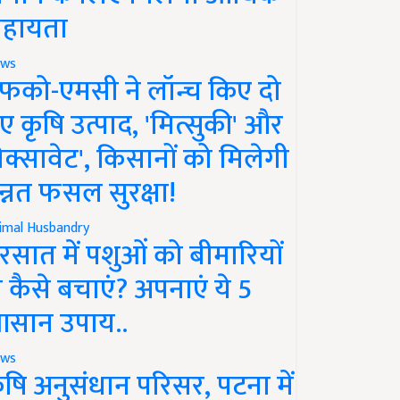
हायता
ws
फको-एमसी ने लॉन्च किए दो
ए कृषि उत्पाद, 'मित्सुकी' और
नेक्सावेट', किसानों को मिलेगी
न्नत फसल सुरक्षा!
imal Husbandry
रसात में पशुओं को बीमारियों
े कैसे बचाएं? अपनाएं ये 5
सान उपाय..
ws
ृषि अनुसंधान परिसर, पटना में