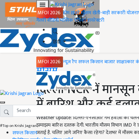
MFOI 2026
होम
ख़बरें
मौसम
खेती-बाड़ी
सरकारी योजना
गैलरी
वीडियो
मासिक पत्रिका
डायरेक्टरी
हिंदी
MFOI 2026
न्यूज़ रैप
सफल किसान
बाजार
साक्षात्कार
क
Home
मौसम
दिल्ली-NCR में मानसून 
में बारिश और कई इलाकों
Weather Update: दिल्ली-एनसीआर गर्म हवाओं का चलना
झमाझम बारिश दस्तक देगी. भारतीय मौसम विभाग IMD ने 11–
#Top on Krishi Jagran
जताई है. चलिए आगे जनिए कैसा रहेगा? देशभर में मौसम का
सफल किसान