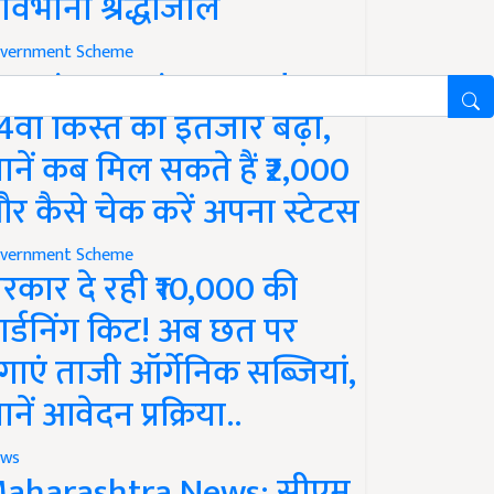
ावभीनी श्रद्धांजलि
vernment Scheme
M Kisan Yojana Update:
4वीं किस्त का इंतजार बढ़ा,
ानें कब मिल सकते हैं ₹2,000
र कैसे चेक करें अपना स्टेटस
vernment Scheme
रकार दे रही ₹10,000 की
ार्डनिंग किट! अब छत पर
गाएं ताजी ऑर्गेनिक सब्जियां,
ानें आवेदन प्रक्रिया..
ws
aharashtra News: सीएम