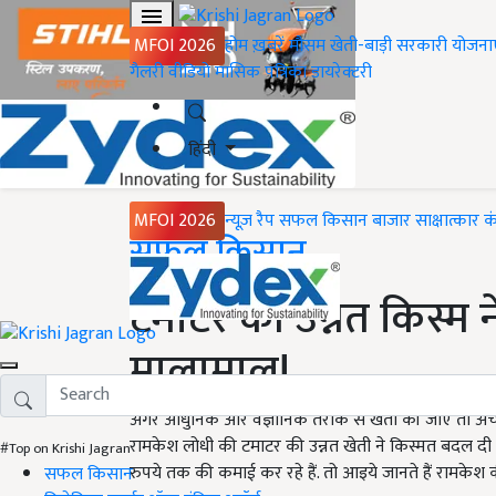
MFOI 2026
होम
ख़बरें
मौसम
खेती-बाड़ी
सरकारी योजना
गैलरी
वीडियो
मासिक पत्रिका
डायरेक्टरी
हिंदी
MFOI 2026
न्यूज़ रैप
सफल किसान
बाजार
साक्षात्कार
क
Home
सफल किसान
टमाटर की उन्नत किस्म 
मालामाल!
अगर आधुनिक और वैज्ञानिक तरीके से खेती की जाए तो अच्छी 
रामकेश लोधी की टमाटर की उन्नत खेती ने किस्मत बदल दी 
#Top on Krishi Jagran
रुपये तक की कमाई कर रहे हैं. तो आइये जानते हैं रामक
सफल किसान