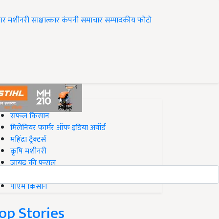
ार
मशीनरी
साक्षात्कार
कंपनी समाचार
सम्पादकीय
फोटो
op on Krishi Jagran
सफल किसान
मिलेनियर फार्मर ऑफ इंडिया अवॉर्ड
महिंद्रा ट्रैक्टर्स
कृषि मशीनरी
जायद की फसल
बिज़नेस आइडियाज
पीएम किसान
op Stories