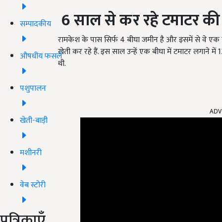
6
साल
से
कर
रहे
टमाटर
की
सम्पादकीय
रामकेश के पास सिर्फ 4 बीघा जमीन है और इसमें से वे एक ब
खेती कर रहे हैं. इस साल उन्हें एक बीघा में टमाटर लगाने 
औषधीय फसलें
थी.
पशुपालन
ADV
खेती-बाड़ी
मशीनरी
वेब स्टोरी
पत्रिकाएँ