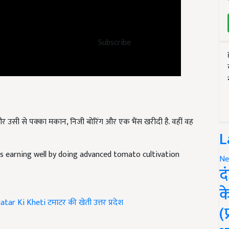
Subscribe
 और उसी से पक्का मकान, निजी बोरिंग और एक भैंस खरीदी है. वहीं वह
L
s earning well by doing advanced tomato cultivation
Ne
द
क
atar Ki Kheti
टमाटर की खेती
उत्तर प्रदेश
(