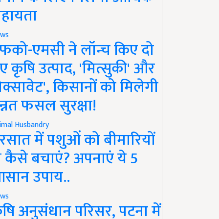
हायता
ws
फको-एमसी ने लॉन्च किए दो
ए कृषि उत्पाद, 'मित्सुकी' और
नेक्सावेट', किसानों को मिलेगी
न्नत फसल सुरक्षा!
imal Husbandry
रसात में पशुओं को बीमारियों
े कैसे बचाएं? अपनाएं ये 5
सान उपाय..
ws
ृषि अनुसंधान परिसर, पटना में