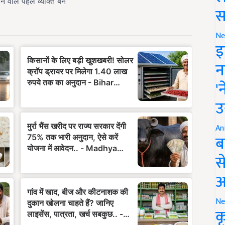
स
Ne
इ
न
'
उ
An
ब
स
आ
Ne
क