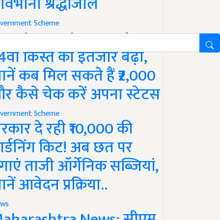
ावभीनी श्रद्धांजलि
vernment Scheme
M Kisan Yojana Update:
4वीं किस्त का इंतजार बढ़ा,
ानें कब मिल सकते हैं ₹2,000
र कैसे चेक करें अपना स्टेटस
vernment Scheme
रकार दे रही ₹10,000 की
ार्डनिंग किट! अब छत पर
गाएं ताजी ऑर्गेनिक सब्जियां,
ानें आवेदन प्रक्रिया..
ws
aharashtra News: सीएम