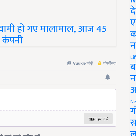
द
स्वामी हो गए मालामाल, आज 45
ए
ी कंपनी
क
न
Li
ब
न
आ
Ne
ग
स
ल