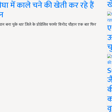
ख
घा में काले चने की खेती कर रहे हैं
ान
न बना चुके धार जिले के प्रोग्रेसिव फार्मर विनोद चौहान एक बार फिर
ए
ऊ
च
S
ज
क
क
वृ