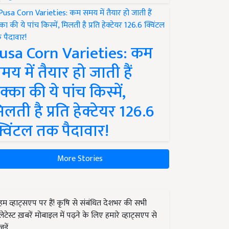
usa Corn Varieties: कम
मय में तैयार हो जाती हैं
क्का की ये पांच किस्में,
िलती है प्रति हेक्टेयर 126.6
्विंटल तक पैदावार!
More Stories
हम व्हाट्सएप पर हैं! कृषि से संबंधित देशभर की सभी
लेटेस्ट ख़बरें मोबाइल में पढ़ने के लिए हमारे व्हाट्सएप से
जुड़ें.