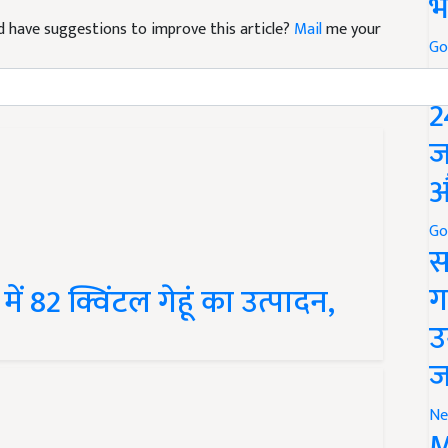
भ
and have suggestions to improve this article?
Mail
me your
Go
P
2
ज
औ
Go
स
ं 82 क्विंटल गेहूं का उत्पादन,
ग
उ
ज
Ne
M