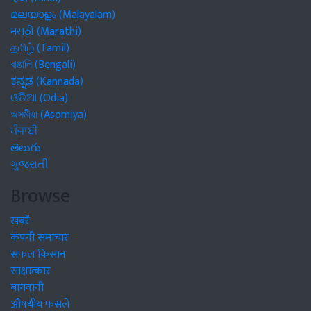
മലയാളം (Malayalam)
मराठी (Marathi)
தமிழ் (Tamil)
বাঙালি (Bengali)
ಕನ್ನಡ (Kannada)
ଓଡିଆ (Odia)
অসমীয়া (Asomiya)
ਪੰਜਾਬੀ
తెలుగు
ગુજરાતી
Browse
खबरें
कंपनी समाचार
सफल किसान
साक्षात्कार
बागवानी
औषधीय फसलें