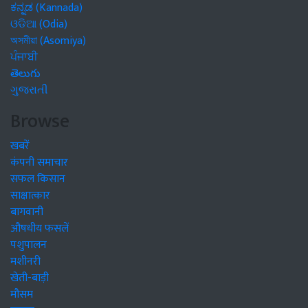
ಕನ್ನಡ (Kannada)
ଓଡିଆ (Odia)
অসমীয়া (Asomiya)
ਪੰਜਾਬੀ
తెలుగు
ગુજરાતી
Browse
खबरें
कंपनी समाचार
सफल किसान
साक्षात्कार
बागवानी
औषधीय फसलें
पशुपालन
मशीनरी
खेती-बाड़ी
मौसम