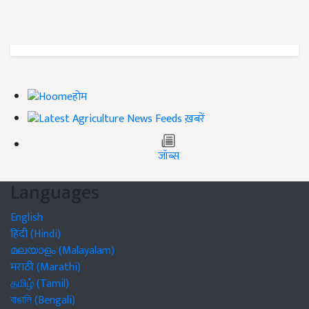
होम
ख़बरें
जॉब्स
Languages
English
हिंदी (Hindi)
മലയാളം (Malayalam)
मराठी (Marathi)
தமிழ் (Tamil)
বাঙালি (Bengali)