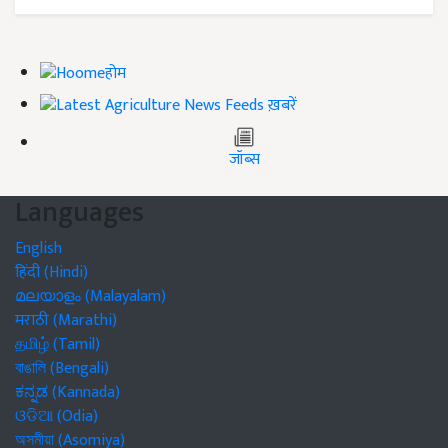
होम
ख़बरें
जॉब्स
Languages
English
हिंदी (Hindi)
മലയാളം (Malayalam)
मराठी (Marathi)
தமிழ் (Tamil)
বাঙালি (Bengali)
ಕನ್ನಡ (Kannada)
ଓଡିଆ (Odia)
অসমীয়া (Asomiya)