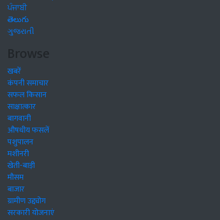
ਪੰਜਾਬੀ
తెలుగు
ગુજરાતી
Browse
खबरें
कंपनी समाचार
सफल किसान
साक्षात्कार
बागवानी
औषधीय फसलें
पशुपालन
मशीनरी
खेती-बाड़ी
मौसम
बाजार
ग्रामीण उद्द्योग
सरकारी योजनाएं