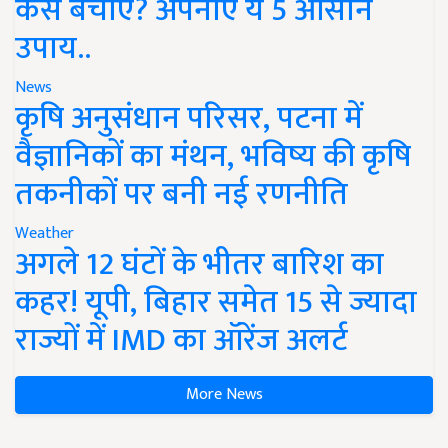
कैसे बचाएं? अपनाएं ये 5 आसान
उपाय..
News
कृषि अनुसंधान परिसर, पटना में
वैज्ञानिकों का मंथन, भविष्य की कृषि
तकनीकों पर बनी नई रणनीति
Weather
अगले 12 घंटों के भीतर बारिश का
कहर! यूपी, बिहार समेत 15 से ज्यादा
राज्यों में IMD का ऑरेंज अलर्ट
More News