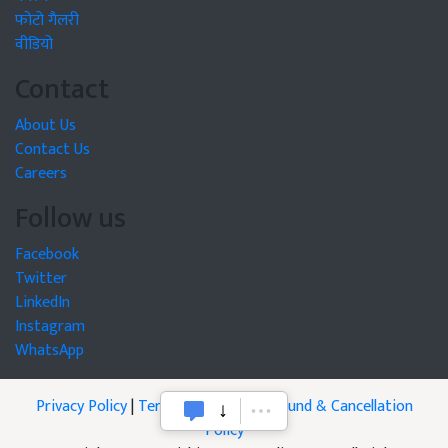
फोटो गैलरी
वीडियो
Contact
About Us
Contact Us
Careers
Follow us
Facebook
Twitter
LinkedIn
Instagram
WhatsApp
Privacy Policy
|
Terms of Service
|
Refund & Cancellation
Policy