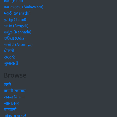
हिंदी (Hindi)
മലയാളം (Malayalam)
मराठी (Marathi)
தமிழ் (Tamil)
বাঙালি (Bengali)
ಕನ್ನಡ (Kannada)
ଓଡିଆ (Odia)
অসমীয়া (Asomiya)
ਪੰਜਾਬੀ
తెలుగు
ગુજરાતી
Browse
खबरें
कंपनी समाचार
सफल किसान
साक्षात्कार
बागवानी
औषधीय फसलें