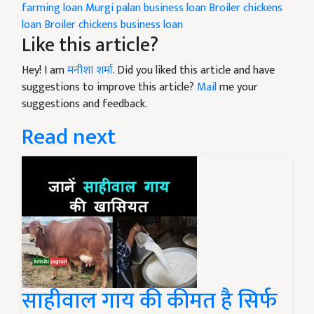
farming loan
Murgi palan business loan
Broiler chickens
loan
Broiler chickens business loan
Like this article?
Hey! I am
मनीशा शर्मा
. Did you liked this article and have
suggestions to improve this article?
Mail
me your
suggestions and feedback.
Read next
साहीवाल गाय की कीमत है सिर्फ