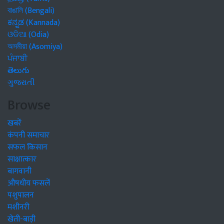
বাঙালি (Bengali)
ಕನ್ನಡ (Kannada)
ଓଡିଆ (Odia)
অসমীয়া (Asomiya)
ਪੰਜਾਬੀ
తెలుగు
ગુજરાતી
Browse
खबरें
कंपनी समाचार
सफल किसान
साक्षात्कार
बागवानी
औषधीय फसलें
पशुपालन
मशीनरी
खेती-बाड़ी