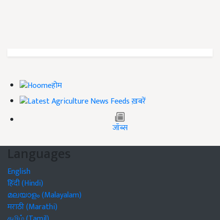
होम
ख़बरें
जॉब्स
Languages
English
हिंदी (Hindi)
മലയാളം (Malayalam)
मराठी (Marathi)
தமிழ் (Tamil)