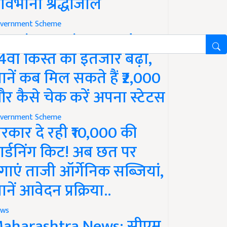
ावभीनी श्रद्धांजलि
vernment Scheme
M Kisan Yojana Update:
4वीं किस्त का इंतजार बढ़ा,
ानें कब मिल सकते हैं ₹2,000
र कैसे चेक करें अपना स्टेटस
vernment Scheme
रकार दे रही ₹10,000 की
ार्डनिंग किट! अब छत पर
गाएं ताजी ऑर्गेनिक सब्जियां,
ानें आवेदन प्रक्रिया..
ws
aharashtra News: सीएम