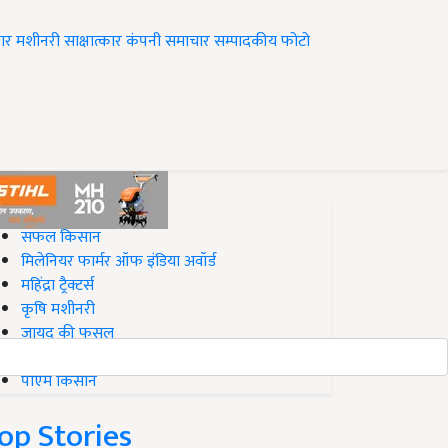
ार
मशीनरी
साक्षात्कार
कंपनी समाचार
सम्पादकीय
फोटो
op on Krishi Jagran
सफल किसान
मिलेनियर फार्मर ऑफ इंडिया अवॉर्ड
महिंद्रा ट्रैक्टर्स
कृषि मशीनरी
जायद की फसल
बिज़नेस आइडियाज
पीएम किसान
op Stories