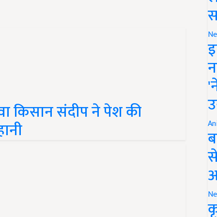
स
Ne
इ
न
'
वा किसान संदीप ने पेश की
उ
हानी
An
ब
स
आ
Ne
क
की खेती से बदली तकदीर, जानिए