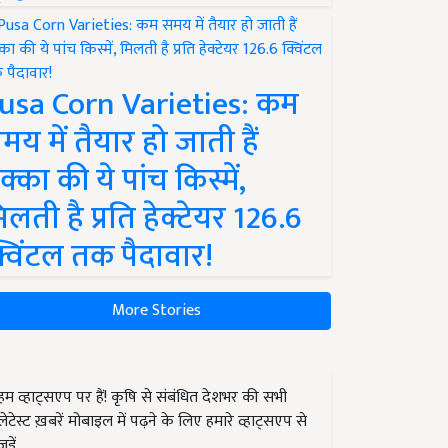
usa Corn Varieties: कम
मय में तैयार हो जाती हैं
क्का की ये पांच किस्में,
िलती है प्रति हेक्टेयर 126.6
्विंटल तक पैदावार!
More Stories
हम व्हाट्सएप पर हैं! कृषि से संबंधित देशभर की सभी
लेटेस्ट ख़बरें मोबाइल में पढ़ने के लिए हमारे व्हाट्सएप से
जुड़ें.