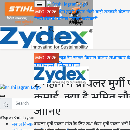
MFOI 2026
होम
ख़बरें
मौसम
खेती-बाड़ी
सरकारी योजना
गैलरी
वीडियो
मासिक पत्रिका
डायरेक्टरी
हिंदी
MFOI 2026
न्यूज़ रैप
सफल किसान
बाजार
साक्षात्कार
क
Home
सफल किसान
2 महीने में ब्रायलर मुर्
कमाई, क्या है अमित च
जानिए
#Top on Krishi Jagran
ब्रायलर मुर्गी पालन मांस के लिए तथा लेयर मुर्गी पालन अंडों
सफल किसान