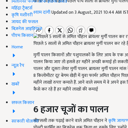
फार्मर अमित चौहान पिछले पांच सालों से ब्रायलर मुर्गी पालन 
मिलेनियर फार्मर ऑफ इंडिया अवॉर्ड
महिंद्रा ट्रैक्टर्स
श्याम दांगी
Updated on 3 August, 2021 10:44 AM I
कृषि मशीनरी
जायद की फसल
बिज़नेस आइडियाज
पीएम किसान
पिछले 5 सालों से अमित चौहान ब्रायलर मुर्गी पालन कर रहे है
Home
मुर्गी पालन किसानों और पशुपालकों के लिए आय के एक अच्छे स्
पालन किया जाए तो इससे हर महीने अच्छी कमाई हो सकती ह
न्यूज़ रैप
पालन और दूसरा लेयर मुर्गी पालन. ब्रायलर मुर्गी पालन मांस
8 किलोमीटर दूर बेगम खेड़ी में युवा फार्मर अमित चौहान पिछले
महीने लाखों रुपए कमाते हैं. आने वाले समय में वे अपने इस 
खबरें
कैसे कर रहे हैं हर महीने लाखों की कमाई
सफल किसान
6
हजार
चूजों
का
पालन
बीएससी तक पढ़ाई करने वाले अमित चौहान ने
कृषि जागर
सरकारी योजनाएं
पोल्ट्री फार्मिंग का बिजनेस शुरू किया था. इसके लिए उन्होंने इ