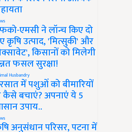
हायता
ws
फको-एमसी ने लॉन्च किए दो
ए कृषि उत्पाद, 'मित्सुकी' और
नेक्सावेट', किसानों को मिलेगी
न्नत फसल सुरक्षा!
imal Husbandry
रसात में पशुओं को बीमारियों
े कैसे बचाएं? अपनाएं ये 5
सान उपाय..
ws
ृषि अनुसंधान परिसर, पटना में