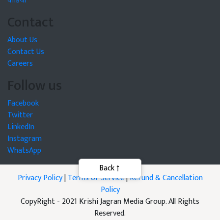
वीडियो
Contact
About Us
Contact Us
Careers
Follow us
Facebook
Twitter
LinkedIn
Instagram
WhatsApp
Back
Privacy Policy
|
Terms of Service
|
Refund & Cancellation
Policy
CopyRight - 2021 Krishi Jagran Media Group. All Rights
Reserved.