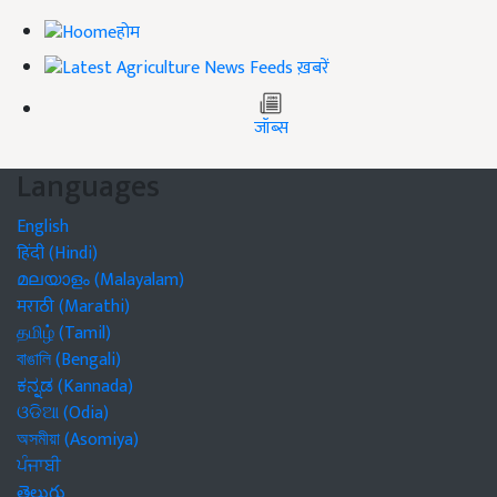
होम
ख़बरें
जॉब्स
Languages
English
हिंदी (Hindi)
മലയാളം (Malayalam)
मराठी (Marathi)
தமிழ் (Tamil)
বাঙালি (Bengali)
ಕನ್ನಡ (Kannada)
ଓଡିଆ (Odia)
অসমীয়া (Asomiya)
ਪੰਜਾਬੀ
తెలుగు