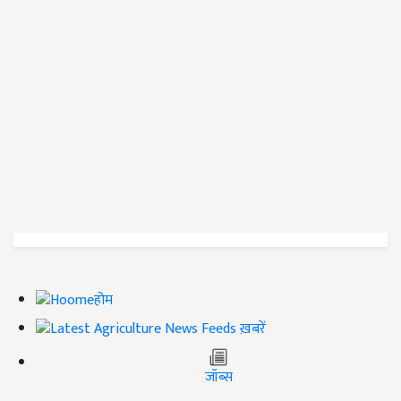
होम
ख़बरें
जॉब्स