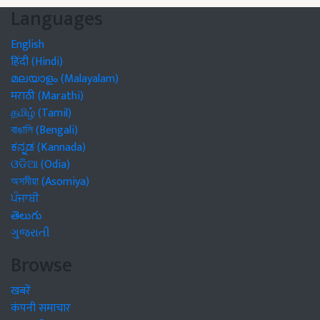
Languages
English
हिंदी (Hindi)
മലയാളം (Malayalam)
मराठी (Marathi)
தமிழ் (Tamil)
বাঙালি (Bengali)
ಕನ್ನಡ (Kannada)
ଓଡିଆ (Odia)
অসমীয়া (Asomiya)
ਪੰਜਾਬੀ
తెలుగు
ગુજરાતી
Browse
खबरें
कंपनी समाचार