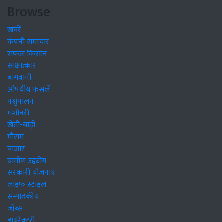
Browse
खबरें
कंपनी समाचार
सफल किसान
साक्षात्कार
बागवानी
औषधीय फसलें
पशुपालन
मशीनरी
खेती-बाड़ी
मौसम
बाजार
ग्रामीण उद्द्योग
सरकारी योजनाएं
लाइफ स्टाइल
सम्पादकीय
जॉब्स
डायरेक्टरी