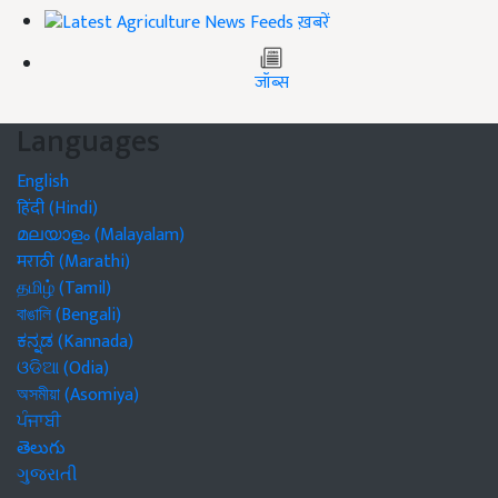
ख़बरें
जॉब्स
Languages
English
हिंदी (Hindi)
മലയാളം (Malayalam)
मराठी (Marathi)
தமிழ் (Tamil)
বাঙালি (Bengali)
ಕನ್ನಡ (Kannada)
ଓଡିଆ (Odia)
অসমীয়া (Asomiya)
ਪੰਜਾਬੀ
తెలుగు
ગુજરાતી