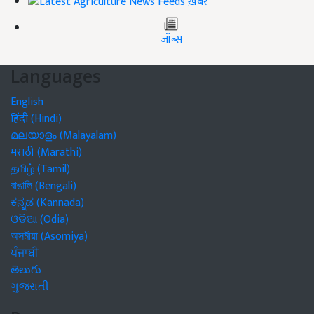
ख़बरें
जॉब्स
Languages
English
हिंदी (Hindi)
മലയാളം (Malayalam)
मराठी (Marathi)
தமிழ் (Tamil)
বাঙালি (Bengali)
ಕನ್ನಡ (Kannada)
ଓଡିଆ (Odia)
অসমীয়া (Asomiya)
ਪੰਜਾਬੀ
తెలుగు
ગુજરાતી