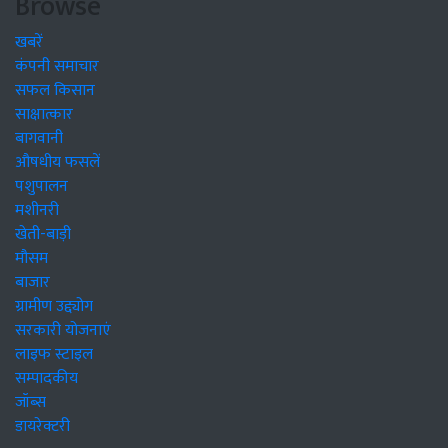
Browse
खबरें
कंपनी समाचार
सफल किसान
साक्षात्कार
बागवानी
औषधीय फसलें
पशुपालन
मशीनरी
खेती-बाड़ी
मौसम
बाजार
ग्रामीण उद्द्योग
सरकारी योजनाएं
लाइफ स्टाइल
सम्पादकीय
जॉब्स
डायरेक्टरी