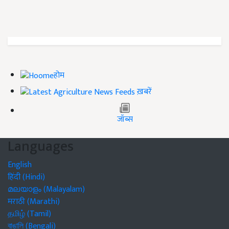
होम
ख़बरें
जॉब्स
Languages
English
हिंदी (Hindi)
മലയാളം (Malayalam)
मराठी (Marathi)
தமிழ் (Tamil)
বাঙালি (Bengali)