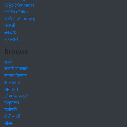
ಕನ್ನಡ (Kannada)
ଓଡିଆ (Odia)
অসমীয়া (Asomiya)
ਪੰਜਾਬੀ
తెలుగు
ગુજરાતી
Browse
खबरें
कंपनी समाचार
सफल किसान
साक्षात्कार
बागवानी
औषधीय फसलें
पशुपालन
मशीनरी
खेती-बाड़ी
मौसम