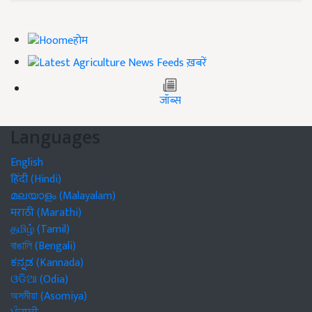
होम
ख़बरें
जॉब्स
Languages
English
हिंदी (Hindi)
മലയാളം (Malayalam)
मराठी (Marathi)
தமிழ் (Tamil)
বাঙালি (Bengali)
ಕನ್ನಡ (Kannada)
ଓଡିଆ (Odia)
অসমীয়া (Asomiya)