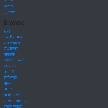
ਪੰਜਾਬੀ
తెలుగు
ગુજરાતી
Browse
खबरें
कंपनी समाचार
सफल किसान
साक्षात्कार
बागवानी
औषधीय फसलें
पशुपालन
मशीनरी
खेती-बाड़ी
मौसम
बाजार
ग्रामीण उद्द्योग
सरकारी योजनाएं
लाइफ स्टाइल