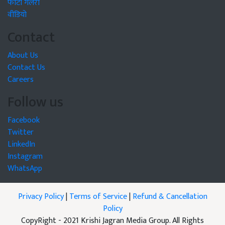
फोटो गैलरी
वीडियो
Contact
About Us
Contact Us
Careers
Follow us
Facebook
Twitter
LinkedIn
Instagram
WhatsApp
Privacy Policy
|
Terms of Service
|
Refund & Cancellation
Policy
CopyRight - 2021 Krishi Jagran Media Group. All Rights