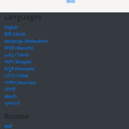
जॉब्स
Languages
English
हिंदी (Hindi)
മലയാളം (Malayalam)
मराठी (Marathi)
தமிழ் (Tamil)
বাঙালি (Bengali)
ಕನ್ನಡ (Kannada)
ଓଡିଆ (Odia)
অসমীয়া (Asomiya)
ਪੰਜਾਬੀ
తెలుగు
ગુજરાતી
Browse
खबरें