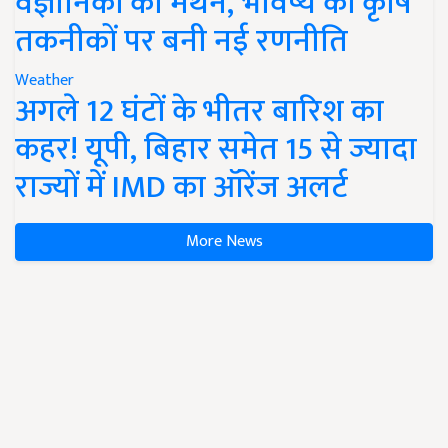
वैज्ञानिकों का मंथन, भविष्य की कृषि
तकनीकों पर बनी नई रणनीति
Weather
अगले 12 घंटों के भीतर बारिश का
कहर! यूपी, बिहार समेत 15 से ज्यादा
राज्यों में IMD का ऑरेंज अलर्ट
More News