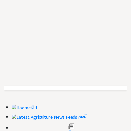
होम
ख़बरें