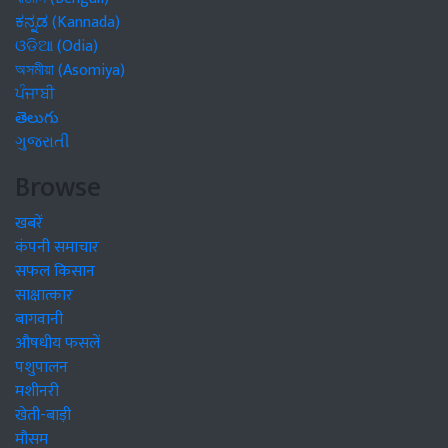
ಕನ್ನಡ (Kannada)
ଓଡିଆ (Odia)
অসমীয়া (Asomiya)
ਪੰਜਾਬੀ
తెలుగు
ગુજરાતી
Browse
खबरें
कंपनी समाचार
सफल किसान
साक्षात्कार
बागवानी
औषधीय फसलें
पशुपालन
मशीनरी
खेती-बाड़ी
मौसम