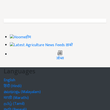
होम
ख़बरें
जॉब्स
Languages
English
हिंदी (Hindi)
മലയാളം (Malayalam)
मराठी (Marathi)
தமிழ் (Tamil)
বাঙালি (Bengali)