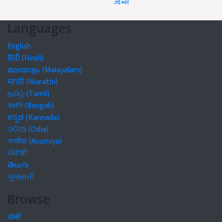
जॉब्स
Languages
English
हिंदी (Hindi)
മലയാളം (Malayalam)
मराठी (Marathi)
தமிழ் (Tamil)
বাঙালি (Bengali)
ಕನ್ನಡ (Kannada)
ଓଡିଆ (Odia)
অসমীয়া (Asomiya)
ਪੰਜਾਬੀ
తెలుగు
ગુજરાતી
Browse
खबरें