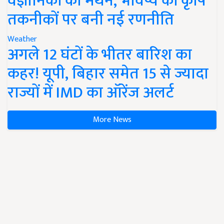
वैज्ञानिकों का मंथन, भविष्य की कृषि
तकनीकों पर बनी नई रणनीति
Weather
अगले 12 घंटों के भीतर बारिश का
कहर! यूपी, बिहार समेत 15 से ज्यादा
राज्यों में IMD का ऑरेंज अलर्ट
More News