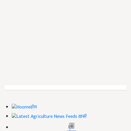
होम
ख़बरें