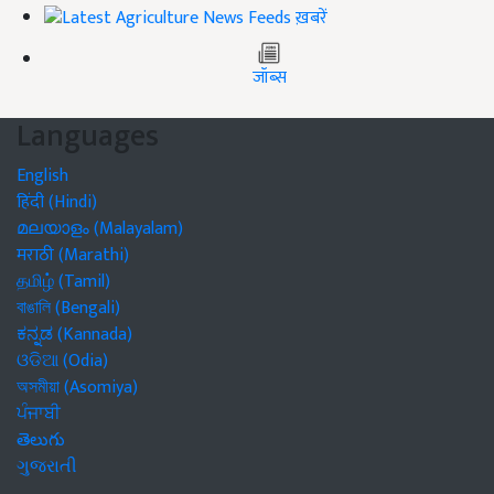
ख़बरें
जॉब्स
Languages
English
हिंदी (Hindi)
മലയാളം (Malayalam)
मराठी (Marathi)
தமிழ் (Tamil)
বাঙালি (Bengali)
ಕನ್ನಡ (Kannada)
ଓଡିଆ (Odia)
অসমীয়া (Asomiya)
ਪੰਜਾਬੀ
తెలుగు
ગુજરાતી