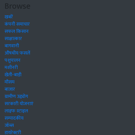
Browse
खबरें
कंपनी समाचार
सफल किसान
साक्षात्कार
बागवानी
औषधीय फसलें
पशुपालन
मशीनरी
खेती-बाड़ी
मौसम
बाजार
ग्रामीण उद्द्योग
सरकारी योजनाएं
लाइफ स्टाइल
सम्पादकीय
जॉब्स
डायरेक्टरी