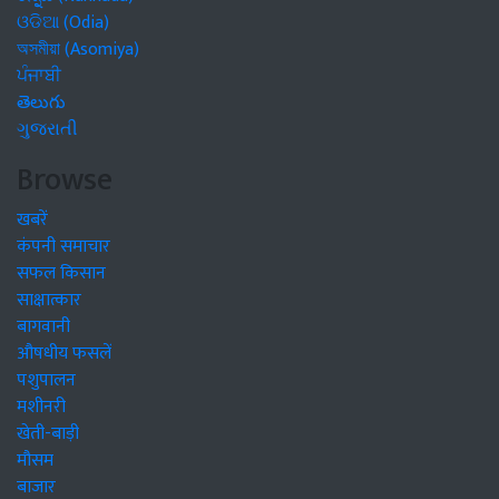
ଓଡିଆ (Odia)
অসমীয়া (Asomiya)
ਪੰਜਾਬੀ
తెలుగు
ગુજરાતી
Browse
खबरें
कंपनी समाचार
सफल किसान
साक्षात्कार
बागवानी
औषधीय फसलें
पशुपालन
मशीनरी
खेती-बाड़ी
मौसम
बाजार