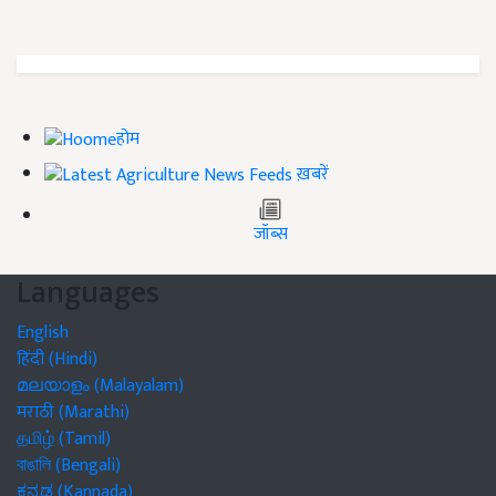
होम
ख़बरें
जॉब्स
Languages
English
हिंदी (Hindi)
മലയാളം (Malayalam)
मराठी (Marathi)
தமிழ் (Tamil)
বাঙালি (Bengali)
ಕನ್ನಡ (Kannada)