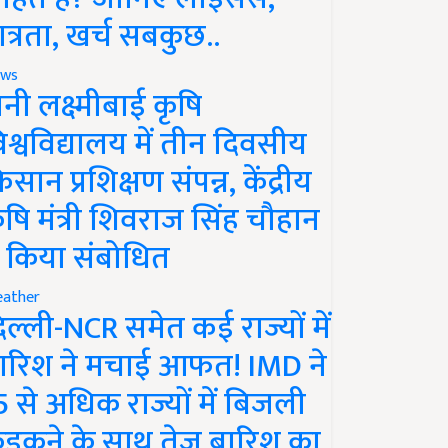
ात्रता, खर्च सबकुछ..
ws
ानी लक्ष्मीबाई कृषि
िश्वविद्यालय में तीन दिवसीय
िसान प्रशिक्षण संपन्न, केंद्रीय
ृषि मंत्री शिवराज सिंह चौहान
े किया संबोधित
ather
िल्ली-NCR समेत कई राज्यों में
ारिश ने मचाई आफत! IMD ने
5 से अधिक राज्यों में बिजली
ड़कने के साथ तेज बारिश का