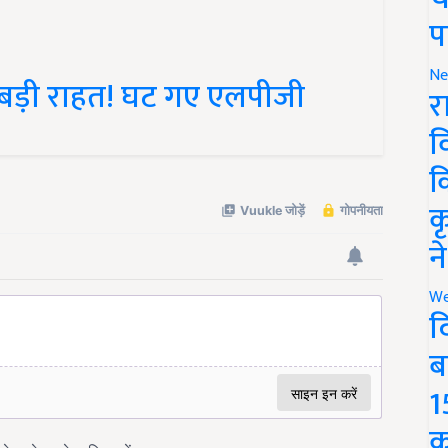
प
Ne
 बड़ी राहत! घट गए एलपीजी
र
व
क
क
न
We
द
ब
1
क