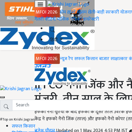
MFOI 2026
होम
ख़बरें
मौसम
खेती-बाड़ी
सरकारी योजना
गैलरी
वीडियो
मासिक पत्रिका
डायरेक्टरी
हिंदी
MFOI 2026
न्यूज़ रैप
सफल किसान
बाजार
साक्षात्कार
क
Home
ख़बरें
IFFCO नैनो जिंक और नैन
मंजूरी, तीन साल के ल
इफको नैनो यूरिया के बाद इफको के दूसरे तरल उर्वरक इफको न
केंद्र ने इफको नैनो जिंक (तरल) और इफको नैनो कॉपर (त
#Top on Krishi Jagran
सफल किसान
बृजेश चौहान
Updated on 1 May, 2024 4:53 PM IST