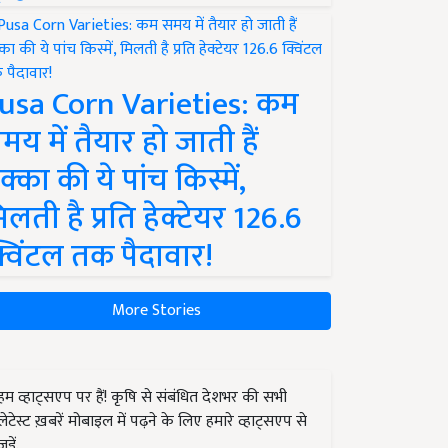
usa Corn Varieties: कम
मय में तैयार हो जाती हैं
क्का की ये पांच किस्में,
िलती है प्रति हेक्टेयर 126.6
्विंटल तक पैदावार!
More Stories
हम व्हाट्सएप पर हैं! कृषि से संबंधित देशभर की सभी
लेटेस्ट ख़बरें मोबाइल में पढ़ने के लिए हमारे व्हाट्सएप से
जुड़ें.