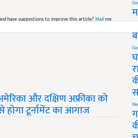
Go
म
le and have suggestions to improve this article?
Mail
me
5
ब
Go
घ
र
क
स
मेरिका और दक्षिण अफ्रीका को
Ne
से होगा टूर्नामेंट का आगाज
ग
क
च