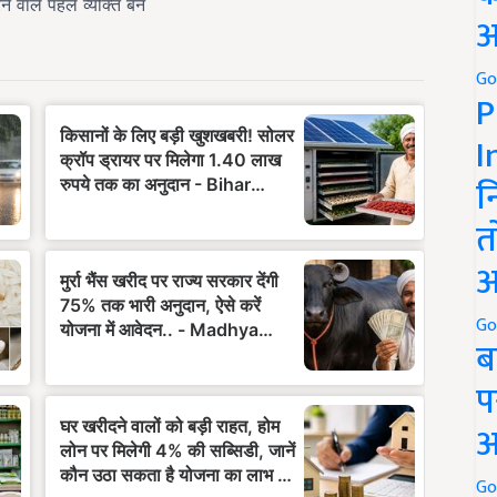
अ
Go
P
I
न
त
अ
Go
ब
प
अ
Go