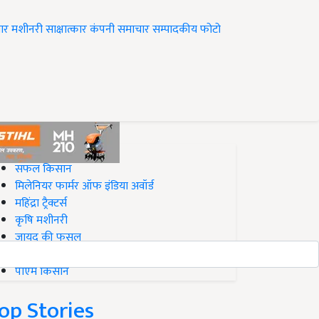
ार
मशीनरी
साक्षात्कार
कंपनी समाचार
सम्पादकीय
फोटो
op on Krishi Jagran
सफल किसान
मिलेनियर फार्मर ऑफ इंडिया अवॉर्ड
महिंद्रा ट्रैक्टर्स
कृषि मशीनरी
जायद की फसल
बिज़नेस आइडियाज
पीएम किसान
op Stories