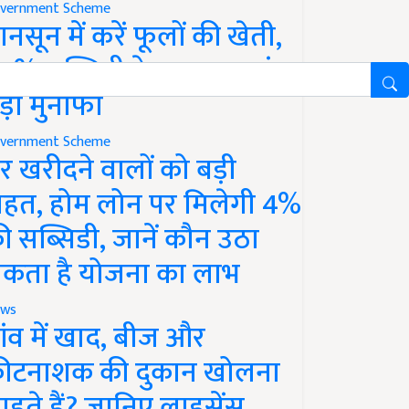
vernment Scheme
ानसून में करें फूलों की खेती,
0% सब्सिडी के साथ कमाएं
ड़ा मुनाफा
vernment Scheme
र खरीदने वालों को बड़ी
ाहत, होम लोन पर मिलेगी 4%
ी सब्सिडी, जानें कौन उठा
कता है योजना का लाभ
ws
ांव में खाद, बीज और
ीटनाशक की दुकान खोलना
ाहते हैं? जानिए लाइसेंस,