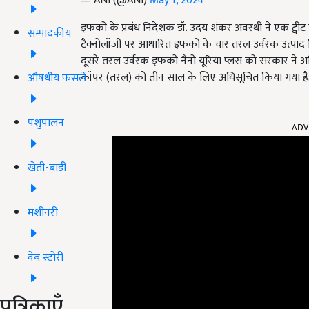
— ANI (@ANI)
May 1, 2024
इफको के प्रबंध निदेशक डॉ. उदय शंकर अवस्थी ने एक ट्व
सम्पादकीय
टैक्नोलॉजी पर आधारित इफको के चार तरल उर्वरक उत्पाद क
दूसरे तरल उर्वरक इफको नैनो यूरिया प्लस को सरकार न
कॉपर (तरल) को तीन साल के लिए अधिसूचित किया गया है
औषधीय फसलें
पशुपालन
ADV
खेती-बाड़ी
मशीनरी
वेब स्टोरी
पत्रिकाएँ