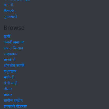
ਪੰਜਾਬੀ
తెలుగు
ગુજરાતી
Browse
खबरें
कंपनी समाचार
सफल किसान
साक्षात्कार
बागवानी
औषधीय फसलें
पशुपालन
मशीनरी
खेती-बाड़ी
मौसम
बाजार
ग्रामीण उद्द्योग
सरकारी योजनाएं