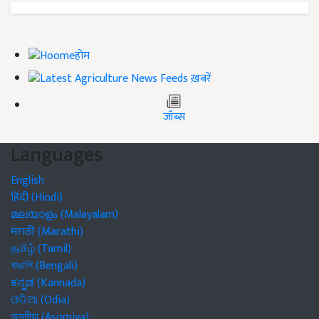
होम
ख़बरें
जॉब्स
Languages
English
हिंदी (Hindi)
മലയാളം (Malayalam)
मराठी (Marathi)
தமிழ் (Tamil)
বাঙালি (Bengali)
ಕನ್ನಡ (Kannada)
ଓଡିଆ (Odia)
অসমীয়া (Asomiya)