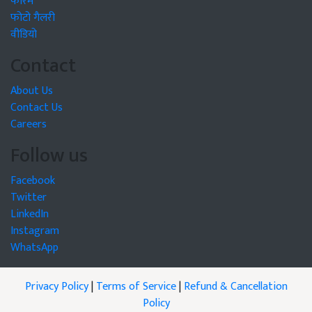
फोरम
फोटो गैलरी
वीडियो
Contact
About Us
Contact Us
Careers
Follow us
Facebook
Twitter
LinkedIn
Instagram
WhatsApp
Privacy Policy
|
Terms of Service
|
Refund & Cancellation
Policy