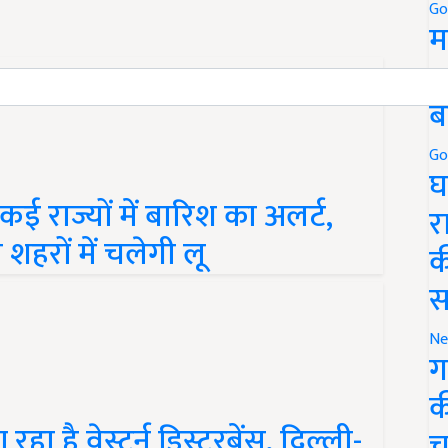
Go
म
5
ब
Go
घ
 राज्यों में बारिश का अलर्ट,
र
हरों में चलेगी लू
क
स
Ne
ग
क
है वेस्टर्न डिस्टरबेंस, दिल्ली-
च