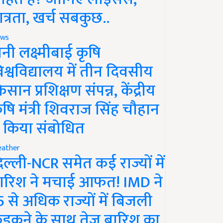
ात्रता, खर्च सबकुछ..
ws
ानी लक्ष्मीबाई कृषि
िश्वविद्यालय में तीन दिवसीय
िसान प्रशिक्षण संपन्न, केंद्रीय
ृषि मंत्री शिवराज सिंह चौहान
े किया संबोधित
ather
िल्ली-NCR समेत कई राज्यों में
ारिश ने मचाई आफत! IMD ने
5 से अधिक राज्यों में बिजली
ड़कने के साथ तेज बारिश का