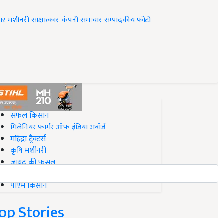
ार
मशीनरी
साक्षात्कार
कंपनी समाचार
सम्पादकीय
फोटो
op on Krishi Jagran
सफल किसान
मिलेनियर फार्मर ऑफ इंडिया अवॉर्ड
महिंद्रा ट्रैक्टर्स
कृषि मशीनरी
जायद की फसल
बिज़नेस आइडियाज
पीएम किसान
op Stories