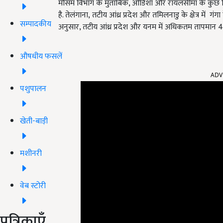
मौसम विभाग के मुताबिक,
ओडिशा और रायलसीमा के कुछ हि
है. तेलंगाना
, तटीय आंध्र प्रदेश और तमिलनाडु के क्षेत्र
में
गंगा 
सम्पादकीय
अनुसार,
तटीय आंध्र प्रदेश और यनम में अधिकतम तापमान
4
औषधीय फसलें
ADV
पशुपालन
खेती-बाड़ी
मशीनरी
वेब स्टोरी
पत्रिकाएँ