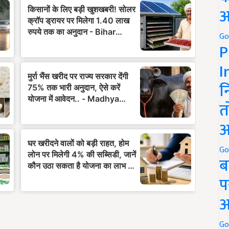
अ
Go
P
I
न
त
अ
Go
ब
प
अ
Go