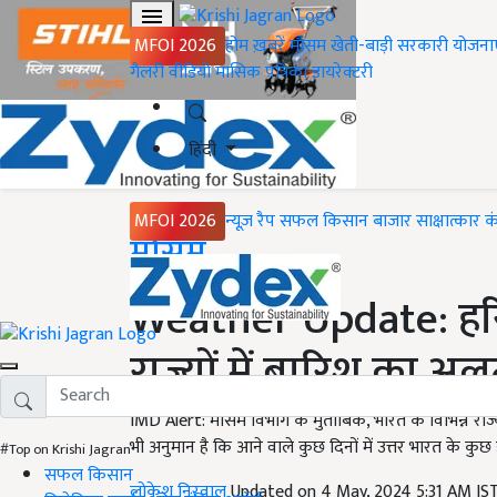
MFOI 2026
होम
ख़बरें
मौसम
खेती-बाड़ी
सरकारी योजना
गैलरी
वीडियो
मासिक पत्रिका
डायरेक्टरी
हिंदी
MFOI 2026
न्यूज़ रैप
सफल किसान
बाजार
साक्षात्कार
क
Home
मौसम
Weather Update: हरि
राज्यों में बारिश का अल
IMD Alert: मौसम विभाग के मुताबिक, भारत के विभिन्न राज्य
भी अनुमान है कि आने वाले कुछ दिनों में उत्तर भारत के कुछ 
#Top on Krishi Jagran
सफल किसान
लोकेश निरवाल
Updated on 4 May, 2024 5:31 AM IS