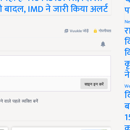
ंगे बादल, IMD ने जारी किया अलर्ट
प
Ne
र
व
क
क
न
We
द
ब
1
क