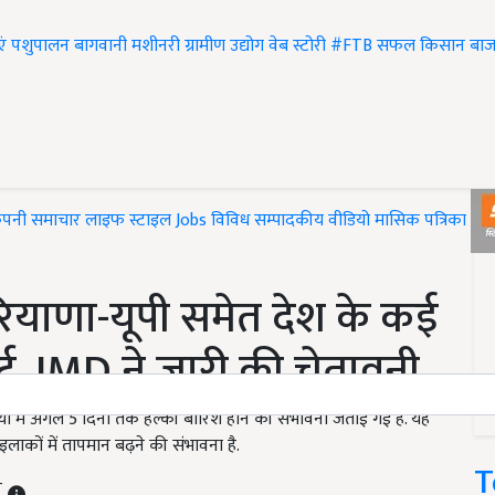
एं
पशुपालन
बागवानी
मशीनरी
ग्रामीण उद्योग
वेब स्टोरी
#FTB
सफल किसान
बाज
ंपनी समाचार
लाइफ स्टाइल
Jobs
विविध
सम्पादकीय
वीडियो
मासिक पत्रिका
#T
याणा-यूपी समेत देश के कई
र्ट, IMD ने जारी की चेतावनी
ों में अगले 5 दिनों तक हल्की बारिश होने की संभावना जताई गई है. यह
इलाकों में तापमान बढ़ने की संभावना है.
T
T