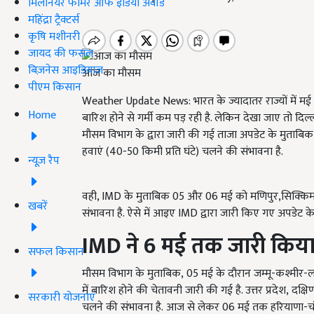
मिलेनियर फार्मर ऑफ इंडिया अवॉर्ड
महिंद्रा ट्रैक्टर्स
कृषि मशीनरी
जायद की फसल
बिज़नेस आइडियाज
आज का मौसम
पीएम किसान
Weather Update News: भारत के ज्यादातर राज्यों में मई मह
Home
बारिश होने से गर्मी कम पड़ रही है. लेकिन देखा जाए तो द
मौसम विभाग के द्वारा जारी की गई ताजा अपडेट के मुताबिक,
हवाएं (40-50 किमी प्रति घंटे) चलने की संभावना है.
न्यूज़ रैप
वही, IMD के मुताबिक 05
और
06
मई को मणिपुर
,सिक्किम
खबरें
संभावना है. ऐसे में आइए IMD द्वारा जारी किए गए अपडेट के 
IMD
ने 6 मई तक जारी किया
सफल किसान
मौसम विभाग के मुताबिक, 05
मई के दौरान जम्मू-कश्मीर-
में बारिश होने की चेतावनी जारी की गई है. उत्तर प्रदेश, द
सरकारी योजनाएं
चलने की संभावना है.
आज से लेकर 06 मई तक
हरियाणा-चं