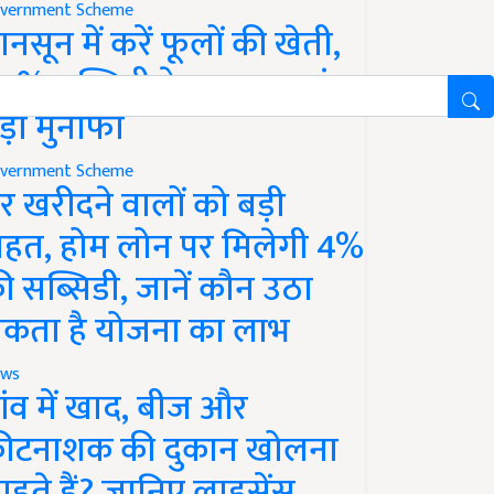
vernment Scheme
ानसून में करें फूलों की खेती,
0% सब्सिडी के साथ कमाएं
ड़ा मुनाफा
vernment Scheme
र खरीदने वालों को बड़ी
ाहत, होम लोन पर मिलेगी 4%
ी सब्सिडी, जानें कौन उठा
कता है योजना का लाभ
ws
ांव में खाद, बीज और
ीटनाशक की दुकान खोलना
ाहते हैं? जानिए लाइसेंस,