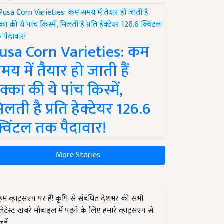
usa Corn Varieties: कम
मय में तैयार हो जाती हैं
क्का की ये पांच किस्में,
िलती है प्रति हेक्टेयर 126.6
्विंटल तक पैदावार!
More Stories
हम व्हाट्सएप पर हैं! कृषि से संबंधित देशभर की सभी
लेटेस्ट ख़बरें मोबाइल में पढ़ने के लिए हमारे व्हाट्सएप से
जुड़ें.