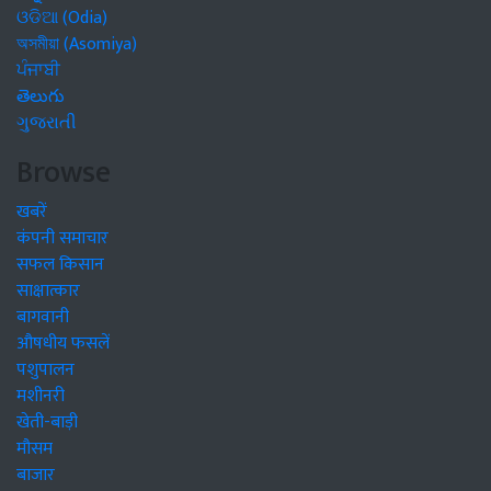
ଓଡିଆ (Odia)
অসমীয়া (Asomiya)
ਪੰਜਾਬੀ
తెలుగు
ગુજરાતી
Browse
खबरें
कंपनी समाचार
सफल किसान
साक्षात्कार
बागवानी
औषधीय फसलें
पशुपालन
मशीनरी
खेती-बाड़ी
मौसम
बाजार