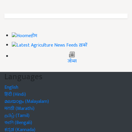
होम
ख़बरें
जॉब्स
Languages
English
हिंदी (Hindi)
മലയാളം (Malayalam)
मराठी (Marathi)
தமிழ் (Tamil)
বাঙালি (Bengali)
ಕನ್ನಡ (Kannada)