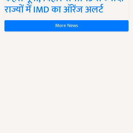
राज्यों में IMD का ऑरेंज अलर्ट
More News