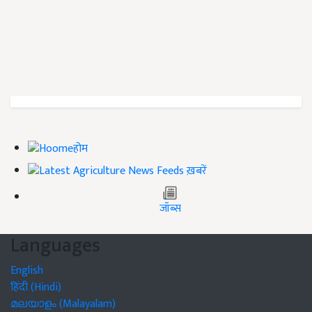
होम
ख़बरें
जॉब्स
Languages
English
हिंदी (Hindi)
മലയാളം (Malayalam)