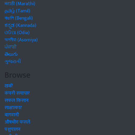
मराठी (Marathi)
தமிழ் (Tamil)
বাঙালি (Bengali)
ಕನ್ನಡ (Kannada)
ଓଡିଆ (Odia)
অসমীয়া (Asomiya)
ਪੰਜਾਬੀ
తెలుగు
ગુજરાતી
Browse
खबरें
कंपनी समाचार
सफल किसान
साक्षात्कार
बागवानी
औषधीय फसलें
पशुपालन