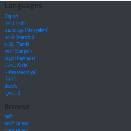
Languages
English
हिंदी (Hindi)
മലയാളം (Malayalam)
मराठी (Marathi)
தமிழ் (Tamil)
বাঙালি (Bengali)
ಕನ್ನಡ (Kannada)
ଓଡିଆ (Odia)
অসমীয়া (Asomiya)
ਪੰਜਾਬੀ
తెలుగు
ગુજરાતી
Browse
खबरें
कंपनी समाचार