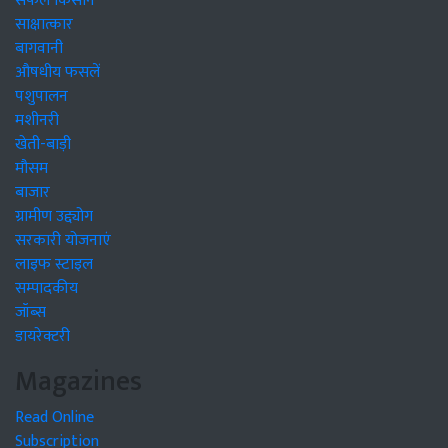
सफल किसान
साक्षात्कार
बागवानी
औषधीय फसलें
पशुपालन
मशीनरी
खेती-बाड़ी
मौसम
बाजार
ग्रामीण उद्द्योग
सरकारी योजनाएं
लाइफ स्टाइल
सम्पादकीय
जॉब्स
डायरेक्टरी
Magazines
Read Online
Subscription