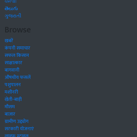
ਪੰਜਾਬੀ
తెలుగు
ગુજરાતી
Browse
खबरें
कंपनी समाचार
सफल किसान
साक्षात्कार
बागवानी
औषधीय फसलें
पशुपालन
मशीनरी
खेती-बाड़ी
मौसम
बाजार
ग्रामीण उद्द्योग
सरकारी योजनाएं
लाइफ स्टाइल