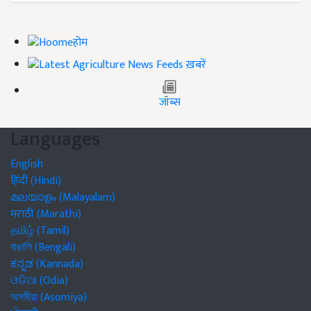
होम
ख़बरें
जॉब्स
Languages
English
हिंदी (Hindi)
മലയാളം (Malayalam)
मराठी (Marathi)
தமிழ் (Tamil)
বাঙালি (Bengali)
ಕನ್ನಡ (Kannada)
ଓଡିଆ (Odia)
অসমীয়া (Asomiya)