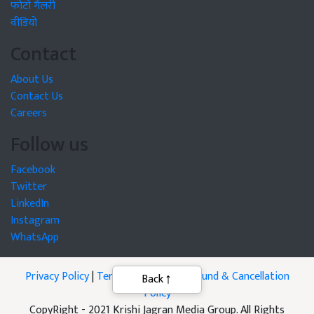
फोटो गैलरी
वीडियो
Contact
About Us
Contact Us
Careers
Follow us
Facebook
Twitter
LinkedIn
Instagram
WhatsApp
Privacy Policy
|
Terms of Service
|
Refund & Cancellation
Back
Policy
CopyRight - 2021 Krishi Jagran Media Group. All Rights