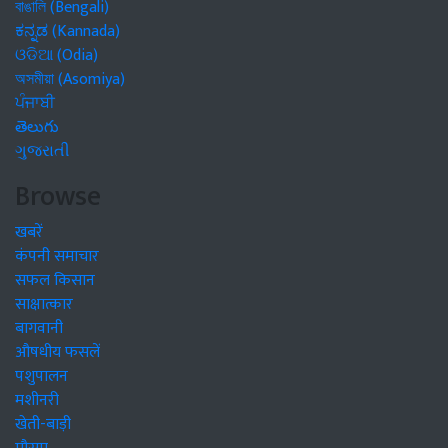
বাঙালি (Bengali)
ಕನ್ನಡ (Kannada)
ଓଡିଆ (Odia)
অসমীয়া (Asomiya)
ਪੰਜਾਬੀ
తెలుగు
ગુજરાતી
Browse
खबरें
कंपनी समाचार
सफल किसान
साक्षात्कार
बागवानी
औषधीय फसलें
पशुपालन
मशीनरी
खेती-बाड़ी