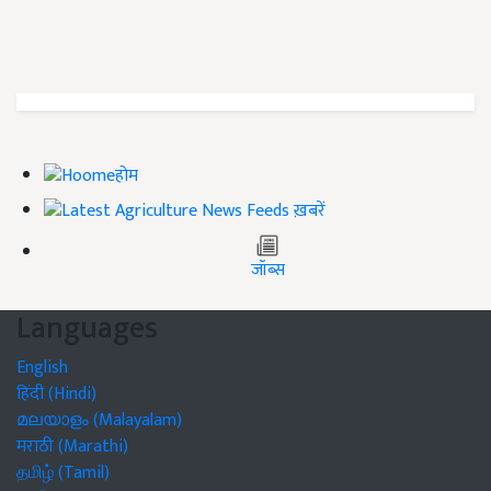
होम
ख़बरें
जॉब्स
Languages
English
हिंदी (Hindi)
മലയാളം (Malayalam)
मराठी (Marathi)
தமிழ் (Tamil)