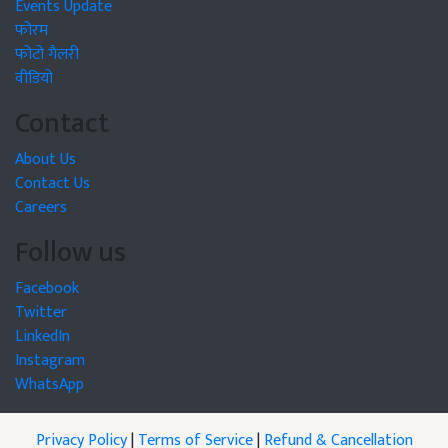
Events Update
फोरम
फोटो गैलरी
वीडियो
Contact
About Us
Contact Us
Careers
Follow us
Facebook
Twitter
LinkedIn
Instagram
WhatsApp
Privacy Policy
|
Terms of Service
|
Refund & Cancellation