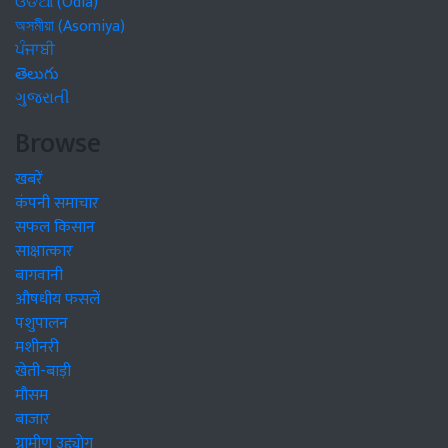
ଓଡିଆ (Odia)
অসমীয়া (Asomiya)
ਪੰਜਾਬੀ
తెలుగు
ગુજરાતી
Browse
खबरें
कंपनी समाचार
सफल किसान
साक्षात्कार
बागवानी
औषधीय फसलें
पशुपालन
मशीनरी
खेती-बाड़ी
मौसम
बाजार
ग्रामीण उद्द्योग