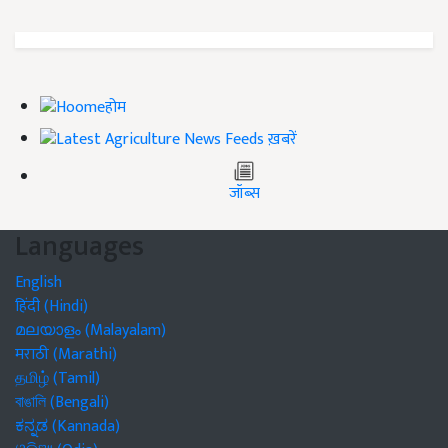
होम
ख़बरें
जॉब्स
Languages
English
हिंदी (Hindi)
മലയാളം (Malayalam)
मराठी (Marathi)
தமிழ் (Tamil)
বাঙালি (Bengali)
ಕನ್ನಡ (Kannada)