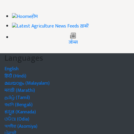
होम
ख़बरें
जॉब्स
Languages
English
हिंदी (Hindi)
മലയാളം (Malayalam)
मराठी (Marathi)
தமிழ் (Tamil)
বাঙালি (Bengali)
ಕನ್ನಡ (Kannada)
ଓଡିଆ (Odia)
অসমীয়া (Asomiya)
ਪੰਜਾਬੀ