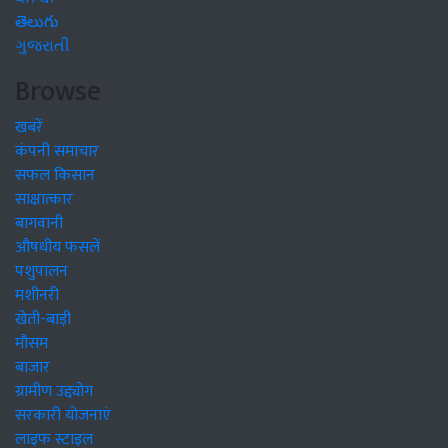
తెలుగు
ગુજરાતી
Browse
खबरें
कंपनी समाचार
सफल किसान
साक्षात्कार
बागवानी
औषधीय फसलें
पशुपालन
मशीनरी
खेती-बाड़ी
मौसम
बाजार
ग्रामीण उद्द्योग
सरकारी योजनाएं
लाइफ स्टाइल