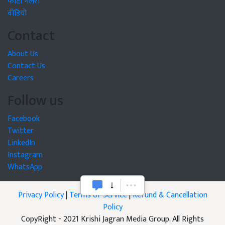
फोटो गैलरी
वीडियो
Contact
About Us
Contact Us
Careers
Follow us
Facebook
Twitter
LinkedIn
Instagram
WhatsApp
Privacy Policy
|
Terms of Service
|
Refund & Cancellation
Policy
CopyRight - 2021 Krishi Jagran Media Group. All Rights