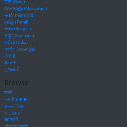
हिंदी (Hindi)
മലയാളം (Malayalam)
मराठी (Marathi)
தமிழ் (Tamil)
বাঙালি (Bengali)
ಕನ್ನಡ (Kannada)
ଓଡିଆ (Odia)
অসমীয়া (Asomiya)
ਪੰਜਾਬੀ
తెలుగు
ગુજરાતી
Browse
खबरें
कंपनी समाचार
सफल किसान
साक्षात्कार
बागवानी
औषधीय फसलें