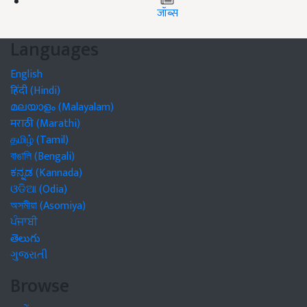
जॉब्स
Languages
English
हिंदी (Hindi)
മലയാളം (Malayalam)
मराठी (Marathi)
தமிழ் (Tamil)
বাঙালি (Bengali)
ಕನ್ನಡ (Kannada)
ଓଡିଆ (Odia)
অসমীয়া (Asomiya)
ਪੰਜਾਬੀ
తెలుగు
ગુજરાતી
Browse