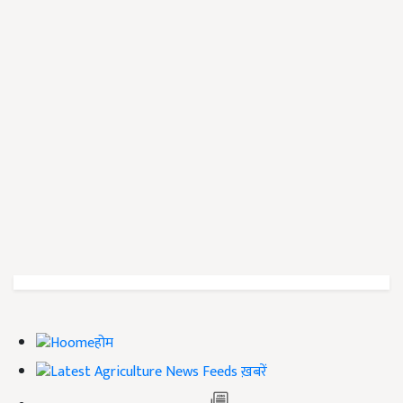
होम
ख़बरें