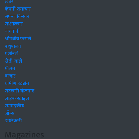
खबरें
कंपनी समाचार
सफल किसान
साक्षात्कार
बागवानी
औषधीय फसलें
पशुपालन
मशीनरी
खेती-बाड़ी
मौसम
बाजार
ग्रामीण उद्द्योग
सरकारी योजनाएं
लाइफ स्टाइल
सम्पादकीय
जॉब्स
डायरेक्टरी
Magazines