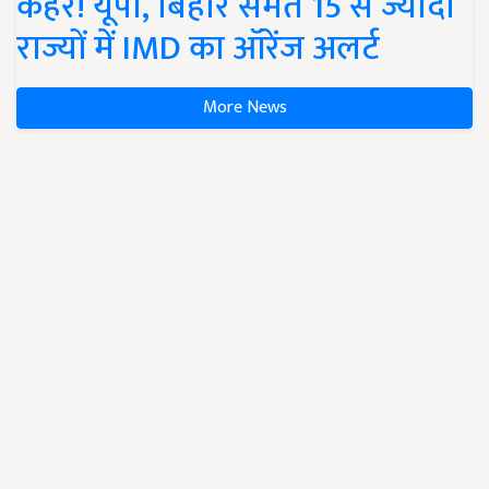
कहर! यूपी, बिहार समेत 15 से ज्यादा
राज्यों में IMD का ऑरेंज अलर्ट
More News