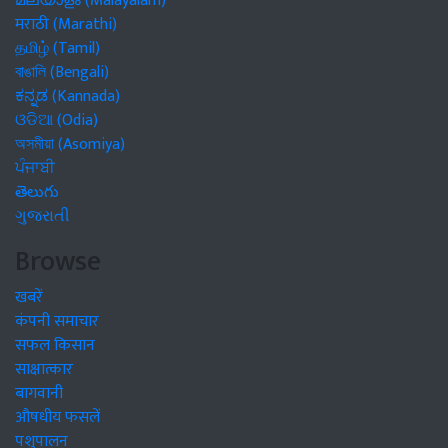
മലയാളം (Malayalam)
मराठी (Marathi)
தமிழ் (Tamil)
বাঙালি (Bengali)
ಕನ್ನಡ (Kannada)
ଓଡିଆ (Odia)
অসমীয়া (Asomiya)
ਪੰਜਾਬੀ
తెలుగు
ગુજરાતી
Browse
खबरें
कंपनी समाचार
सफल किसान
साक्षात्कार
बागवानी
औषधीय फसलें
पशुपालन