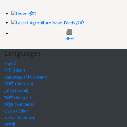
होम
ख़बरें
जॉब्स
Languages
English
हिंदी (Hindi)
മലയാളം (Malayalam)
मराठी (Marathi)
தமிழ் (Tamil)
বাঙালি (Bengali)
ಕನ್ನಡ (Kannada)
ଓଡିଆ (Odia)
অসমীয়া (Asomiya)
ਪੰਜਾਬੀ