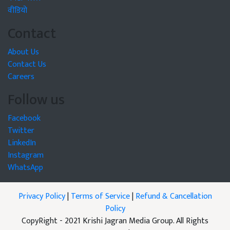
वीडियो
Contact
About Us
Contact Us
Careers
Follow us
Facebook
Twitter
LinkedIn
Instagram
WhatsApp
Privacy Policy
|
Terms of Service
|
Refund & Cancellation
Policy
CopyRight - 2021 Krishi Jagran Media Group. All Rights