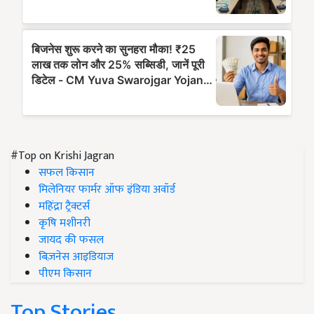
#Top on Krishi Jagran
सफल किसान
मिलेनियर फार्मर ऑफ इंडिया अवॉर्ड
महिंद्रा ट्रैक्टर्स
कृषि मशीनरी
जायद की फसल
बिज़नेस आइडियाज
पीएम किसान
Top Stories