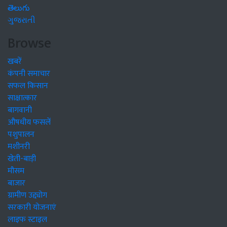
తెలుగు
ગુજરાતી
Browse
खबरें
कंपनी समाचार
सफल किसान
साक्षात्कार
बागवानी
औषधीय फसलें
पशुपालन
मशीनरी
खेती-बाड़ी
मौसम
बाजार
ग्रामीण उद्द्योग
सरकारी योजनाएं
लाइफ स्टाइल