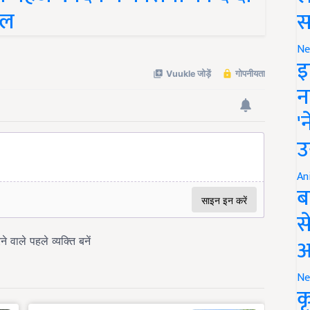
ाल
स
Ne
इ
न
'
उ
An
ब
स
आ
Ne
क