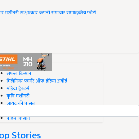
ार
मशीनरी
साक्षात्कार
कंपनी समाचार
सम्पादकीय
फोटो
op on Krishi Jagran
सफल किसान
मिलेनियर फार्मर ऑफ इंडिया अवॉर्ड
महिंद्रा ट्रैक्टर्स
कृषि मशीनरी
जायद की फसल
बिज़नेस आइडियाज
पीएम किसान
op Stories