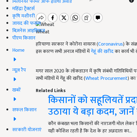
मिलेनियर फार्मर ऑफ इंडिया अवॉर्ड
महिंद्रा ट्रैक्टर्स
कृषि मशीनरी
जायद की फसल
बिज़नेस आइडियाज
Wheat
पीएम किसान
हरियाणा सरकार ने कोरोना वायरस (
Coronavirus
) के सं
Home
इस कारण सभी अनाज मंडियों में
गेहूं की खरीद
का कार्य भी र
न्यूज़ रैप
मगर साल 2020 के लॉकडाउन में कृषि संबंधी गतिविधियों पर
सभी मंडियों में गेंहू की खरीद (
Wheat Procurement
) का 
खबरें
Related Links
किसानों को सहूलियतें प्
उठाया ये बड़ा कदम, जानें
सफल किसान
कौन कंबख्त भला किसानों की नाराजगी मोल लेकर सि
सरकारी योजनाएं
यही कोशिश रहती है कि देश के हर अन्नदाता का…