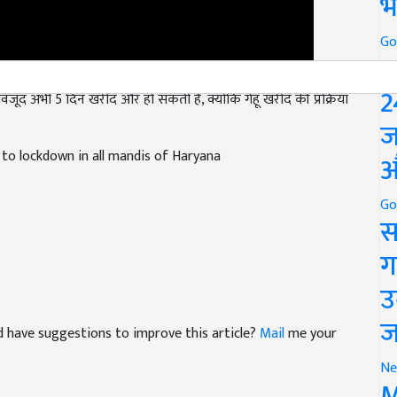
भ
Go
P
जूद अभी 5 दिन खरीद और हो सकती है, क्योंकि गेहूं खरीद की प्रक्रिया
2
ज
to lockdown in all mandis of Haryana
औ
Go
स
ग
उ
and have suggestions to improve this article?
Mail
me your
ज
Ne
M