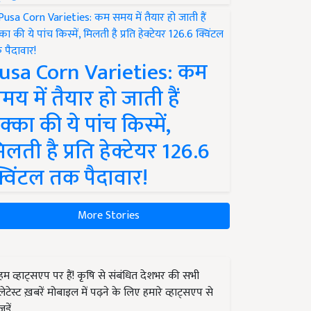
usa Corn Varieties: कम
मय में तैयार हो जाती हैं
क्का की ये पांच किस्में,
िलती है प्रति हेक्टेयर 126.6
्विंटल तक पैदावार!
More Stories
हम व्हाट्सएप पर हैं! कृषि से संबंधित देशभर की सभी
लेटेस्ट ख़बरें मोबाइल में पढ़ने के लिए हमारे व्हाट्सएप से
जुड़ें.