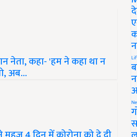
द
ए
क
न
ान नेता, कहा- 'हम ने कहा था न
Li
ो, अब...
ब
न
आ
Ne
ग
स
े महज 4 दिन में कोरोना को दे दी
ल