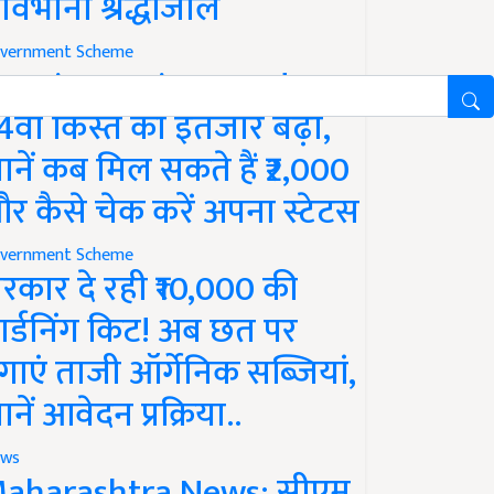
ावभीनी श्रद्धांजलि
vernment Scheme
M Kisan Yojana Update:
4वीं किस्त का इंतजार बढ़ा,
ानें कब मिल सकते हैं ₹2,000
र कैसे चेक करें अपना स्टेटस
vernment Scheme
रकार दे रही ₹10,000 की
ार्डनिंग किट! अब छत पर
गाएं ताजी ऑर्गेनिक सब्जियां,
ानें आवेदन प्रक्रिया..
ws
aharashtra News: सीएम