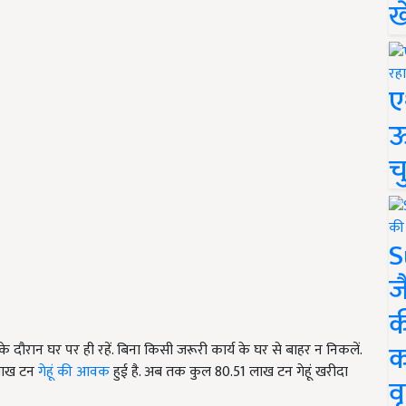
ख
ए
ऊ
च
S
ज
क
क
े दौरान घर पर ही रहें. बिना किसी जरूरी कार्य के घर से बाहर न निकलें.
 लाख टन
गेहूं की आवक
हुई है. अब तक कुल 80.51 लाख टन गेहूं खरीदा
वृ