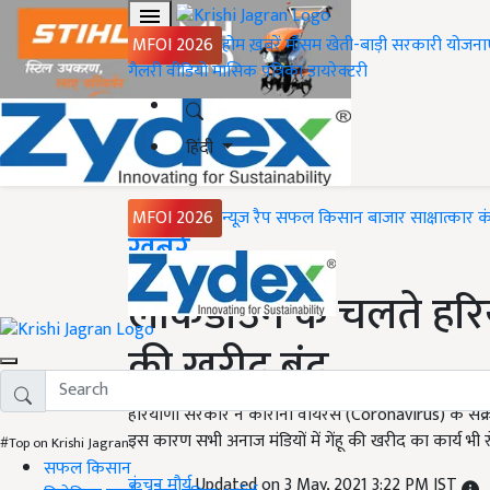
MFOI 2026
होम
ख़बरें
मौसम
खेती-बाड़ी
सरकारी योजना
गैलरी
वीडियो
मासिक पत्रिका
डायरेक्टरी
हिंदी
MFOI 2026
न्यूज़ रैप
सफल किसान
बाजार
साक्षात्कार
क
Home
ख़बरें
लॉकडाउन के चलते हरियाण
की खरीद बंद
हरियाणा सरकार ने कोरोना वायरस (Coronavirus) के संक्रम
इस कारण सभी अनाज मंडियों में गेंहू की खरीद का कार्य भी र
#Top on Krishi Jagran
सफल किसान
कंचन मौर्य
Updated on 3 May, 2021 3:22 PM IST