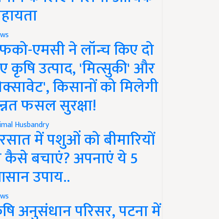
हायता
ws
फको-एमसी ने लॉन्च किए दो
ए कृषि उत्पाद, 'मित्सुकी' और
नेक्सावेट', किसानों को मिलेगी
न्नत फसल सुरक्षा!
imal Husbandry
रसात में पशुओं को बीमारियों
े कैसे बचाएं? अपनाएं ये 5
सान उपाय..
ws
ृषि अनुसंधान परिसर, पटना में