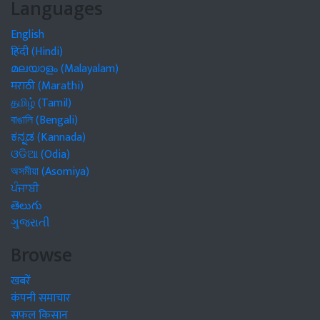
Languages
English
हिंदी (Hindi)
മലയാളം (Malayalam)
मराठी (Marathi)
தமிழ் (Tamil)
বাঙালি (Bengali)
ಕನ್ನಡ (Kannada)
ଓଡିଆ (Odia)
অসমীয়া (Asomiya)
ਪੰਜਾਬੀ
తెలుగు
ગુજરાતી
Browse
खबरें
कंपनी समाचार
सफल किसान