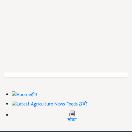
होम
ख़बरें
जॉब्स