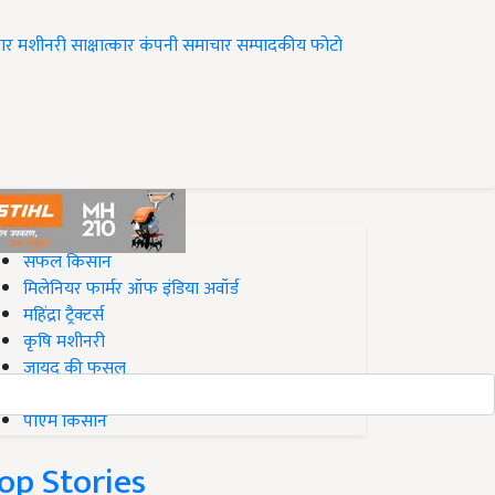
ार
मशीनरी
साक्षात्कार
कंपनी समाचार
सम्पादकीय
फोटो
op on Krishi Jagran
सफल किसान
मिलेनियर फार्मर ऑफ इंडिया अवॉर्ड
महिंद्रा ट्रैक्टर्स
कृषि मशीनरी
जायद की फसल
बिज़नेस आइडियाज
पीएम किसान
op Stories