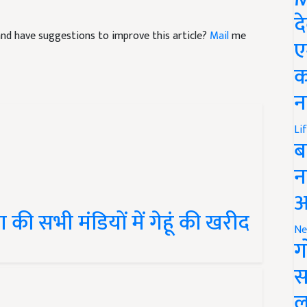
द
e and have suggestions to improve this article?
Mail
me
ए
क
न
Li
ब
न
आ
ी सभी मंडियों में गेहूं की खरीद
Ne
ग
स
ल