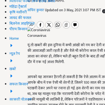
दौर में एक नई आशा मिलेगी.
मिलेनियर फार्मर ऑफ इंडिया अवॉर्ड
महिंद्रा ट्रैक्टर्स
सचिन कुमार
Updated on 3 May, 2021 3:07 PM IST
कृषि मशीनरी
जायद की फसल
बिज़नेस आइडियाज
पीएम किसान
Coronavirus
Home
यूं तो खबरों की इस दुनिया में कभी आंखों को नम कर देनी 
की आवाजाही जारी रहती है और वैसे भी कोरोना काल ऐसी ख
न्यूज़ रैप
आशा का संचार हो, लेकिन भले ही बहुत दिनों के बाद ही
दौर में एक नई आशा मिलेगी.
खबरें
आपको यह जानकर हैरानी हो सकती है कि ऐसे आलम में जब हर 
आपके बीच में एक ऐसी भी शेरनी हैं. जिसने 100 साल की उम
सफल किसान
पटखनी देकर अपने घर रवाना हो गई. इस शेरनी का नाम नाराय
था, जब यह मालूम पड़ा कि नारायणी देवी कोरोना के चपेट में 
सरकारी योजनाएं
उनकी मायूसी भी लाजिमी है, लेकिन परिजनों ने एहतियातन ब