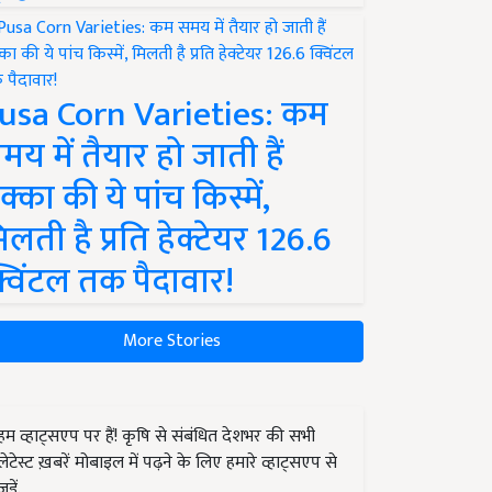
usa Corn Varieties: कम
मय में तैयार हो जाती हैं
क्का की ये पांच किस्में,
िलती है प्रति हेक्टेयर 126.6
्विंटल तक पैदावार!
More Stories
हम व्हाट्सएप पर हैं! कृषि से संबंधित देशभर की सभी
लेटेस्ट ख़बरें मोबाइल में पढ़ने के लिए हमारे व्हाट्सएप से
जुड़ें.