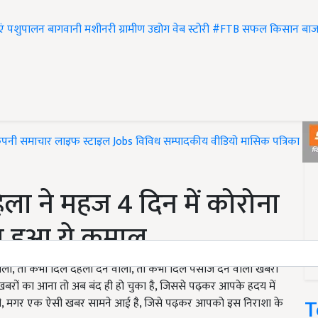
एं
पशुपालन
बागवानी
मशीनरी
ग्रामीण उद्योग
वेब स्टोरी
#FTB
सफल किसान
बाज
ंपनी समाचार
लाइफ स्टाइल
Jobs
विविध
सम्पादकीय
वीडियो
मासिक पत्रिका
#T
िला ने महज 4 दिन में कोरोना
सा हुआ ये कमाल
वाली, तो कभी दिल दहला देने वाली, तो कभी दिल पसीज देने वाली खबरों
बरों का आना तो अब बंद ही हो चुका है, जिससे पढ़कर आपके हदय में
T
 सही, मगर एक ऐसी खबर सामने आई है, जिसे पढ़कर आपको इस निराशा के