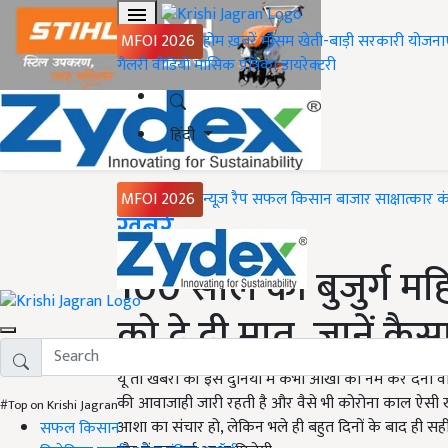
MFOI 2026
होम
ख़बरें
मौसम
खेती-बाड़ी
सरकारी योजना
गैलरी
वीडियो
मासिक पत्रिका
डायरेक्टरी
हिंदी
MFOI 2026
न्यूज़ रैप
सफल किसान
बाजार
साक्षात्कार
क
Home
ख़बरें
100 साल की बुजुर्ग मह
को दे दी मात, जानें कै
यूं तो खबरों की इस दुनिया में कभी आंखों को नम कर देनी 
की आवाजाही जारी रहती है और वैसे भी कोरोना काल ऐसी ख
#Top on Krishi Jagran
आशा का संचार हो, लेकिन भले ही बहुत दिनों के बाद ही
सफल किसान