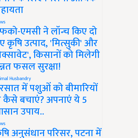
हायता
ws
फको-एमसी ने लॉन्च किए दो
ए कृषि उत्पाद, 'मित्सुकी' और
नेक्सावेट', किसानों को मिलेगी
न्नत फसल सुरक्षा!
imal Husbandry
रसात में पशुओं को बीमारियों
े कैसे बचाएं? अपनाएं ये 5
सान उपाय..
ws
ृषि अनुसंधान परिसर, पटना में