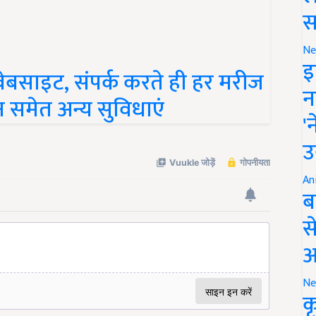
स
Ne
वेबसाइट, संपर्क करते ही हर मरीज
इ
समेत अन्य सुविधाएं
न
'
उ
An
ब
स
आ
Ne
क