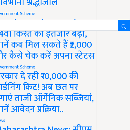
ावभीनी श्रद्धांजलि
vernment Scheme
M Kisan Yojana Update:
4वीं किस्त का इंतजार बढ़ा,
ानें कब मिल सकते हैं ₹2,000
र कैसे चेक करें अपना स्टेटस
vernment Scheme
रकार दे रही ₹10,000 की
ार्डनिंग किट! अब छत पर
गाएं ताजी ऑर्गेनिक सब्जियां,
ानें आवेदन प्रक्रिया..
ws
aharashtra News: सीएम