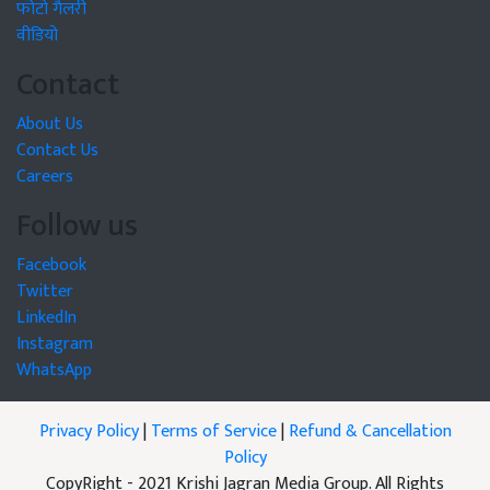
फोटो गैलरी
वीडियो
Contact
About Us
Contact Us
Careers
Follow us
Facebook
Twitter
LinkedIn
Instagram
WhatsApp
Privacy Policy
|
Terms of Service
|
Refund & Cancellation
Policy
CopyRight - 2021 Krishi Jagran Media Group. All Rights