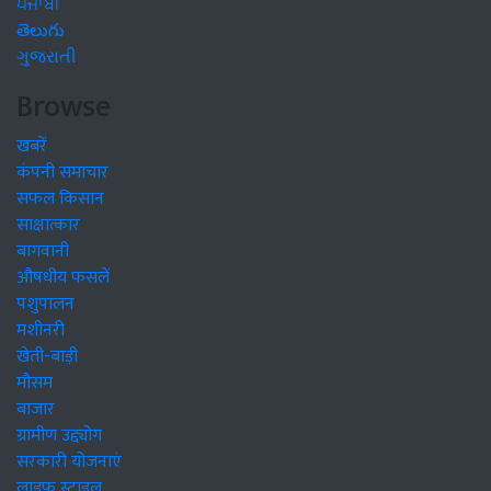
ਪੰਜਾਬੀ
తెలుగు
ગુજરાતી
Browse
खबरें
कंपनी समाचार
सफल किसान
साक्षात्कार
बागवानी
औषधीय फसलें
पशुपालन
मशीनरी
खेती-बाड़ी
मौसम
बाजार
ग्रामीण उद्द्योग
सरकारी योजनाएं
लाइफ स्टाइल