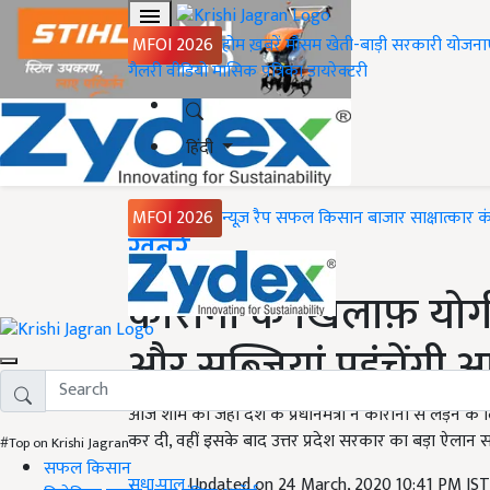
MFOI 2026
होम
ख़बरें
मौसम
खेती-बाड़ी
सरकारी योजना
गैलरी
वीडियो
मासिक पत्रिका
डायरेक्टरी
हिंदी
MFOI 2026
न्यूज़ रैप
सफल किसान
बाजार
साक्षात्कार
क
Home
ख़बरें
कोरोना के खिलाफ़ योग
और सब्जियां पहुंचेंगी आ
आज शाम को जहां देश के प्रधानमंत्री ने कोरोना से लड़ने के
कर दी, वहीं इसके बाद उत्तर प्रदेश सरकार का बड़ा ऐलान स
#Top on Krishi Jagran
सफल किसान
सुधा पाल
Updated on 24 March, 2020 10:41 PM IS