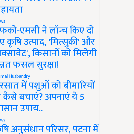
हायता
ws
फको-एमसी ने लॉन्च किए दो
ए कृषि उत्पाद, 'मित्सुकी' और
नेक्सावेट', किसानों को मिलेगी
न्नत फसल सुरक्षा!
imal Husbandry
रसात में पशुओं को बीमारियों
े कैसे बचाएं? अपनाएं ये 5
सान उपाय..
ws
ृषि अनुसंधान परिसर, पटना में