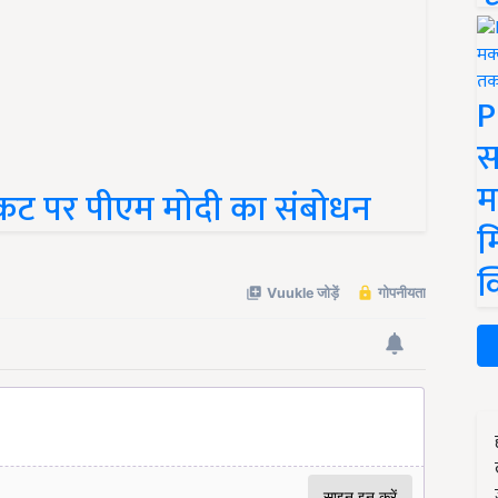
P
स
म
कट पर पीएम मोदी का संबोधन
म
क