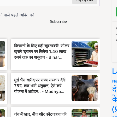
Subscribe
L
Ne
द
क
(