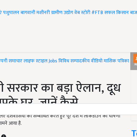
एं
पशुपालन
बागवानी
मशीनरी
ग्रामीण उद्योग
वेब स्टोरी
#FTB
सफल किसान
बाज
ंपनी समाचार
लाइफ स्टाइल
Jobs
विविध
सम्पादकीय
वीडियो
मासिक पत्रिका
#T
ी सरकार का बड़ा ऐलान, दूध
पके घर, जानें कैसे
 लिए देशवासियों को सम्बोधित करते हुए पूरे देश में लॉकडाउन की घोषणा
ामने आया है.
T
T