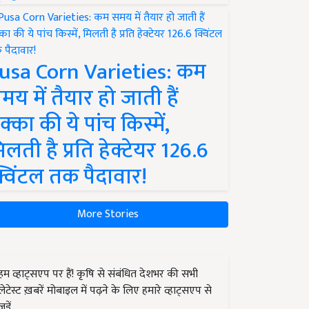
usa Corn Varieties: कम
मय में तैयार हो जाती हैं
क्का की ये पांच किस्में,
िलती है प्रति हेक्टेयर 126.6
्विंटल तक पैदावार!
More Stories
हम व्हाट्सएप पर हैं! कृषि से संबंधित देशभर की सभी
लेटेस्ट ख़बरें मोबाइल में पढ़ने के लिए हमारे व्हाट्सएप से
जुड़ें.