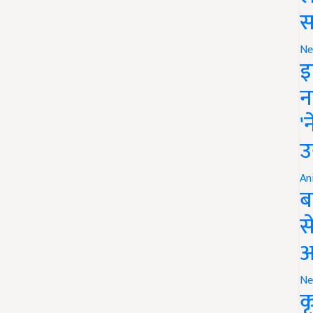
स
Ne
इ
न
'
उ
An
ब
स
आ
Ne
क