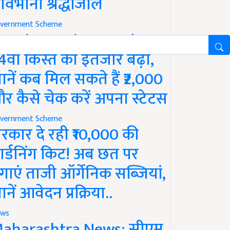
ावभीनी श्रद्धांजलि
vernment Scheme
M Kisan Yojana Update:
4वीं किस्त का इंतजार बढ़ा,
ानें कब मिल सकते हैं ₹2,000
र कैसे चेक करें अपना स्टेटस
vernment Scheme
रकार दे रही ₹10,000 की
ार्डनिंग किट! अब छत पर
गाएं ताजी ऑर्गेनिक सब्जियां,
ानें आवेदन प्रक्रिया..
ws
aharashtra News: सीएम