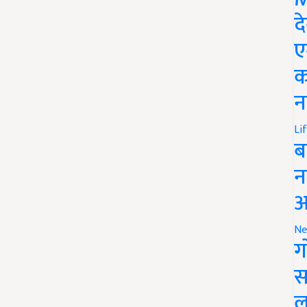
द
ए
क
न
Li
ब
न
आ
Ne
ग
स
ल