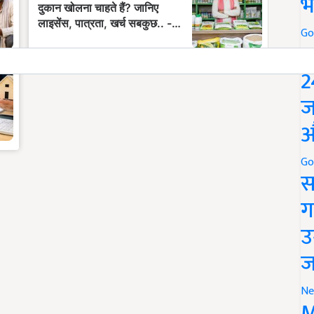
भ
Go
P
2
ज
औ
Go
स
ग
उ
ज
Ne
M