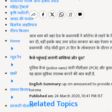
मिलेनियर फार्मर ऑफ इंडिया अवॉर्ड
महिंद्रा ट्रैक्टर्स
कृषि मशीनरी
जायद की फसल
बिज़नेस आइडियाज
पीएम किसान
आज शाम को जहां देश के प्रधानमंत्री ने कोरोना से लड़ने के
Home
कर दी, वहीं इसके बाद उत्तर प्रदेश सरकार का बड़ा ऐलान स
प्रधानमंत्री नरेंद्र मोदी द्वारा 21 दिन के लॉकडाउन के दौर
न्यूज़ रैप
कैसे पहुंचाई जाएंगी सब्जियां और दूध?
पुलिस वैन्स (police vans) यानी पीसीआर (PCR) और कुछ प्र
खबरें
यह ख़ास सुविधा उपलब्ध कराने की बात कही है.
English Summary:
up cm announced to provide m
सफल किसान
corona
Published on:
24 March 2020, 10:41 PM IST
Related Topics
सरकारी योजनाएं