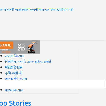
ार
मशीनरी
साक्षात्कार
कंपनी समाचार
सम्पादकीय
फोटो
op on Krishi Jagran
सफल किसान
मिलेनियर फार्मर ऑफ इंडिया अवॉर्ड
महिंद्रा ट्रैक्टर्स
कृषि मशीनरी
जायद की फसल
बिज़नेस आइडियाज
पीएम किसान
op Stories