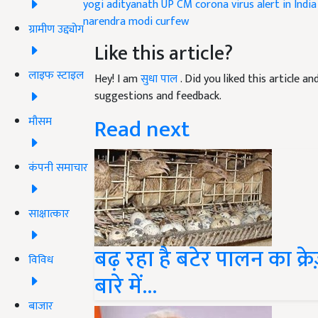
yogi adityanath
UP CM
corona virus alert in India
narendra modi
curfew
ग्रामीण उद्द्योग
Like this article?
लाइफ स्टाइल
Hey! I am
सुधा पाल
. Did you liked this article 
suggestions and feedback.
Read next
मौसम
कंपनी समाचार
साक्षात्कार
बढ़ रहा है बटेर पालन का क
विविध
बारे में...
बाजार