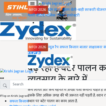
MFOI 2026
होम
ख़बरें
मौसम
खेती-बाड़ी
सरकारी योजना
गैलरी
वीडियो
मासिक पत्रिका
डायरेक्टरी
हिंदी
MFOI 2026
न्यूज़ रैप
सफल किसान
बाजार
साक्षात्कार
क
Home
ख़बरें
बढ़ रहा है बटेर पालन क
व्यवसाय के बारे में...
कम लागत और कम मेहनत में अच्छा पैसा कमाना चाहते हैं
इसके लिए अधिक जगह की भी जरूरत नहीं पड़ती है. ध्यान र
#Top on Krishi Jagran
स्थान पर बटेर पालन का काम आता है.
सफल किसान