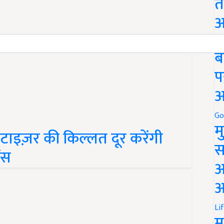
त
अ
Go
ब
प
अ
Go
ेटाइज़र की किल्लत दूर करेंगी
म
ंस
स
अ
आ
Li
म