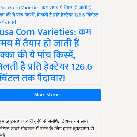
usa Corn Varieties: कम
मय में तैयार हो जाती हैं
क्का की ये पांच किस्में,
िलती है प्रति हेक्टेयर 126.6
्विंटल तक पैदावार!
More Stories
हम व्हाट्सएप पर हैं! कृषि से संबंधित देशभर की सभी
लेटेस्ट ख़बरें मोबाइल में पढ़ने के लिए हमारे व्हाट्सएप से
जुड़ें.