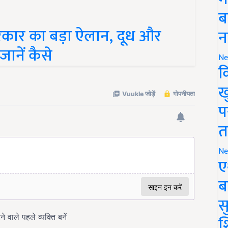
ब
रकार का बड़ा ऐलान, दूध और
न
जानें कैसे
Ne
क
ख
प
त
Ne
ए
ब
सु
श