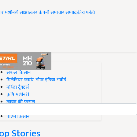
ार
मशीनरी
साक्षात्कार
कंपनी समाचार
सम्पादकीय
फोटो
op on Krishi Jagran
सफल किसान
मिलेनियर फार्मर ऑफ इंडिया अवॉर्ड
महिंद्रा ट्रैक्टर्स
कृषि मशीनरी
जायद की फसल
बिज़नेस आइडियाज
पीएम किसान
op Stories