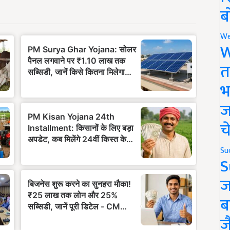
ब
We
W
त
भ
ज
च
Su
S
ज
ब
ज