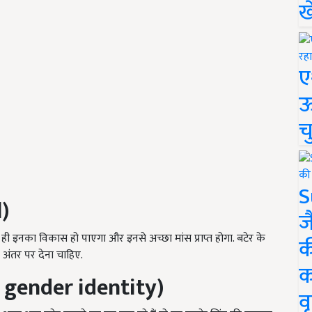
ख
ए
ऊ
च
S
)
ज
 ही इनका विकास हो पाएगा और इनसे अच्छा मांस प्राप्त होगा. बटेर के
क
े अंतर पर देना चाहिए.
क
l gender identity)
वृ