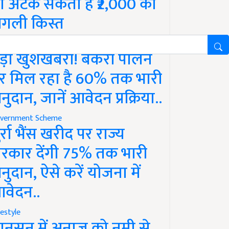
ो अटक सकती है ₹2,000 की
गली किस्त
vernment Scheme
ड़ी खुशखबरी! बकरी पालन
र मिल रहा है 60% तक भारी
नुदान, जानें आवेदन प्रक्रिया..
vernment Scheme
ुर्रा भैंस खरीद पर राज्य
रकार देंगी 75% तक भारी
नुदान, ऐसे करें योजना में
वेदन..
festyle
ानसून में अनाज को नमी से