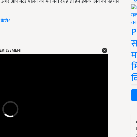
िए अगर आप बटेर पालने का मन बना रहे हैं तो हम इसके लिंग की पहचान
 कैसे?
P
स
ERTISEMENT
म
म
क